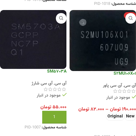
شناسه محصول:
PID-1018
-10%
SM5703A
S2MU106X01
آی سی
,
آی سی شارژ
آی سی
,
آی سی پاور
موجود در انبار
موجود در انبار
۵۵.۰۰۰
تومان
۱۹۰.۰۰۰
تومان
–
۸۲.۰۰۰
تومان
Original
New
افزودن به سبد خرید
انتخاب گزینه ها
شناسه محصول:
PID-1007