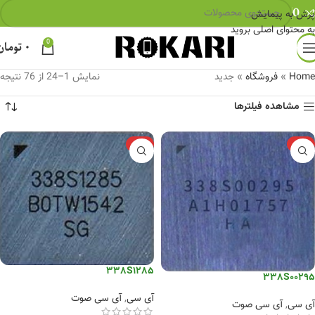
0
پرش به پیمایش
به محتوای اصلی بروید
0
۰
تومان
Home
»
فروشگاه
»
جدید
نمایش 1–24 از 76 نتیجه
مشاهده فیلترها
-10%
-12%
338S1285
338S00295
آی سی
,
آی سی صوت
آی سی
,
آی سی صوت