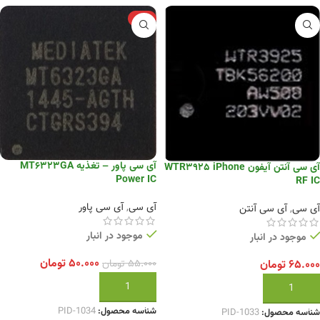
-9%
آی سی پاور – تغذیه MT6323GA
آی سی آنتن آیفون WTR3925 iPhone
Power IC
RF IC
آی سی
,
آی سی پاور
آی سی
,
آی سی آنتن
موجود در انبار
موجود در انبار
۵۰.۰۰۰
تومان
۵۵.۰۰۰
تومان
۶۵.۰۰۰
تومان
افزودن به سبد خرید
افزودن به سبد خرید
شناسه محصول:
PID-1034
شناسه محصول:
PID-1033