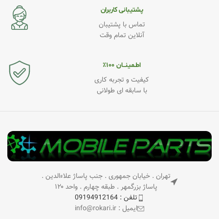
پشتیبانی کاربران
تماس با پشتیبان
آنلاین تمام وقت
اطـمینــان ۱۰۰٪
کیفیت و تجربه کاری
با سابقه ای طولانی
تهران . خیابان جمهوری . جنب پاساژ علاءالدین .
پاساژ بزرگمهر . طبقه چهارم . واحد ۱۲۰
تلفن : 09194912164
ایمیل : info@rokari.ir