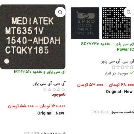
آی سی پاور – تغذیه SC2723e
Power IC
آی سی
,
آی سی پاور
آی سی پاور و تغذیه MT6351v
موجود در انبار
آی سی
,
آی سی پاور
۶۸.۰۰۰
تومان
–
۵۳.۰۰۰
تومان
Original
New
ناموجود
انتخاب گزینه ها
۱۲۰.۰۰۰
تومان
–
۵۵.۰۰۰
تومان
شناسه محصول:
PID-1061
Original
New
انتخاب گزینه ها
شناسه محصول:
PID-1026