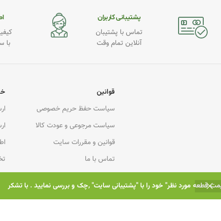
پشتیبانی کاربران
اطـ
تماس با پشتیبان
کیفیت
آنلاین تمام وقت
با س
قوانین
خد
سیاست حفظ حریم خصوصی
ار
سیاست مرجوعی و عودت کالا
ار
قوانین و مقررات سایت
اط
تماس با ما
تخ
درباره ما
هم
یمت قطعه مورد نظر" خود را با "پشتیبانی سایت" ,چک و بررسی نمایید . با تشکر
کا