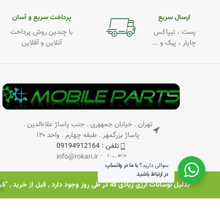
ارسال سریع
پرداخت سریع و آسان
پست ، تیپاکس
با چندین روش پرداخت
چاپار ، پیک و ...
آنلاین و آفلاین
تهران . خیابان جمهوری . جنب پاساژ علاءالدین .
پاساژ بزرگمهر . طبقه چهارم . واحد ۱۲۰
تلفن : 09194912164
ایمیل : info@rokari.ir
سوالی دارید؟
با ما در واتساپ
در ارتباط باشید
بدلیل نوسانات ارزی زیادی که در طی روز وجود دارد , قبل از خرید , "ق