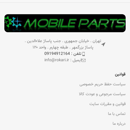
تهران . خیابان جمهوری . جنب پاساژ علاءالدین .
پاساژ بزرگمهر . طبقه چهارم . واحد ۱۲۰
تلفن : 09194912164
ایمیل : info@rokari.ir
قوانین
سیاست حفظ حریم خصوصی
سیاست مرجوعی و عودت کالا
قوانین و مقررات سایت
تماس با ما
درباره ما