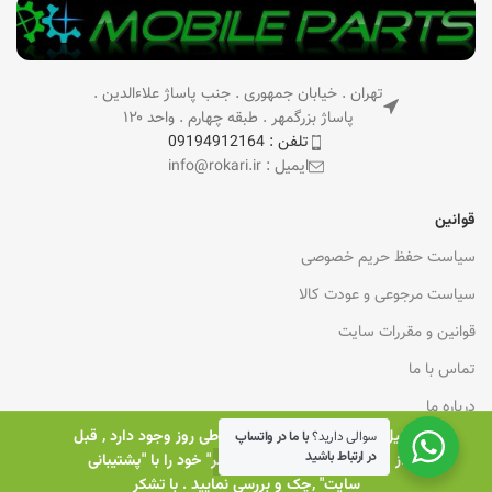
تهران . خیابان جمهوری . جنب پاساژ علاءالدین .
پاساژ بزرگمهر . طبقه چهارم . واحد ۱۲۰
تلفن : 09194912164
ایمیل : info@rokari.ir
قوانین
سیاست حفظ حریم خصوصی
سیاست مرجوعی و عودت کالا
قوانین و مقررات سایت
تماس با ما
درباره ما
بدلیل نوسانات ارزی زیادی که در طی روز وجود دارد , قبل
سوالی دارید؟
با ما در واتساپ
در ارتباط باشید
از خرید , "قیمت قطعه مورد نظر" خود را با "پشتیبانی
خدمات مشتریان
0
سایت" ,چک و بررسی نمایید . با تشکر