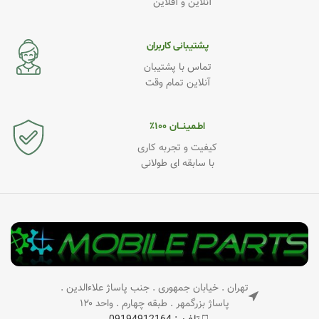
آنلاین و آفلاین
پشتیبانی کاربران
تماس با پشتیبان
آنلاین تمام وقت
اطـمینــان ۱۰۰٪
کیفیت و تجربه کاری
با سابقه ای طولانی
تهران . خیابان جمهوری . جنب پاساژ علاءالدین .
پاساژ بزرگمهر . طبقه چهارم . واحد ۱۲۰