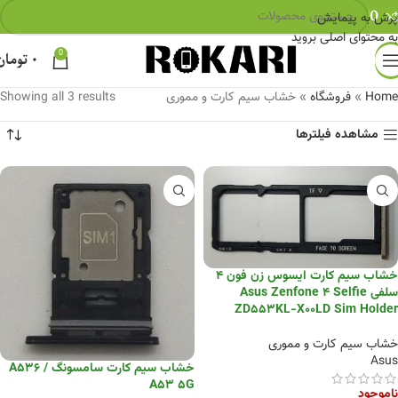
0
پرش به پیمایش
به محتوای اصلی بروید
0
۰
تومان
Home
»
فروشگاه
»
خشاب سیم کارت و مموری
Showing all 3 results
مشاهده فیلترها
خشاب سیم کارت ایسوس زن فون 4
سلفی Asus Zenfone 4 Selfie
ZD553KL-X00LD Sim Holder
خشاب سیم کارت و مموری
Asus
خشاب سیم کارت سامسونگ A536 /
A53 5G
ناموجود