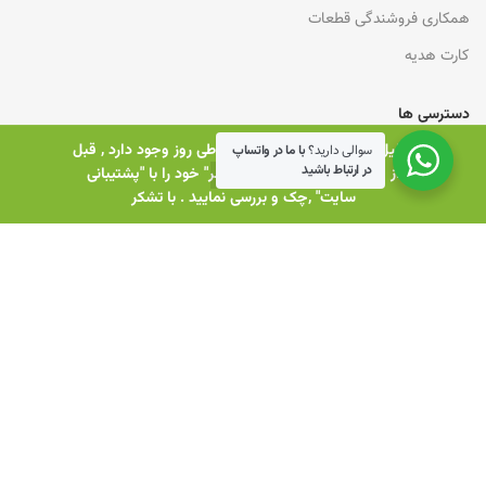
همکاری فروشندگی قطعات
کارت هدیه
دسترسی ها
بدلیل نوسانات ارزی زیادی که در طی روز وجود دارد , قبل
وبلاگ
سوالی دارید؟
با ما در واتساپ
در ارتباط باشید
از خرید , "قیمت قطعه مورد نظر" خود را با "پشتیبانی
0
آخرین اخبار و اطلاعیه ها
سایت" ,چک و بررسی نمایید . با تشکر
روشگاه
وبلاگ
فیلترها
سبد خرید
حساب کاربری من
پرسشهای متداول