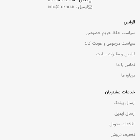
تلفن : 09194912164
ایمیل : info@rokari.ir
قوانین
سیاست حفظ حریم خصوصی
سیاست مرجوعی و عودت کالا
قوانین و مقررات سایت
تماس با ما
درباره ما
خدمات مشتریان
ارسال پیامک
ارسال ایمیل
اطلاعات تحویل
تخفیف فروش