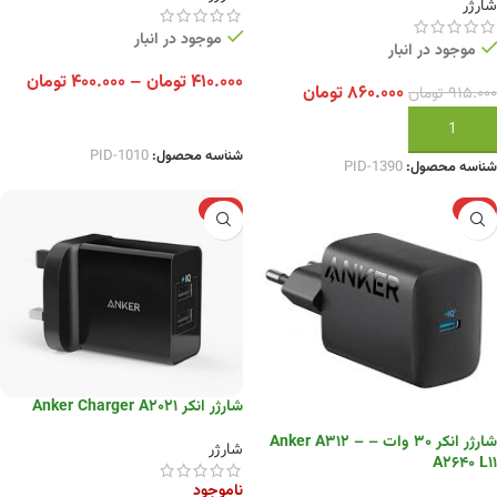
شارژر
موجود در انبار
موجود در انبار
۴۱۰.۰۰۰
تومان
–
۴۰۰.۰۰۰
تومان
۸۶۰.۰۰۰
تومان
۹۱۵.۰۰۰
تومان
انتخاب گزینه ها
افزودن به سبد خرید
شناسه محصول:
PID-1010
شناسه محصول:
PID-1390
-6%
-11%
شارژر انکر Anker Charger A2021
شارژر انکر 30 وات – Anker A312 –
شارژر
A2640 L11
ناموجود