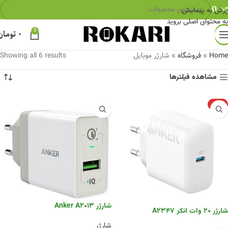
0
پرش به پیمایش
به محتوای اصلی بروید
0
۰
تومان
Home
»
فروشگاه
»
شارژر موبایل
Showing all 6 results
مشاهده فیلترها
-6%
شارژر Anker A2013
شارژر 20 وات انکر A2347
شارژر