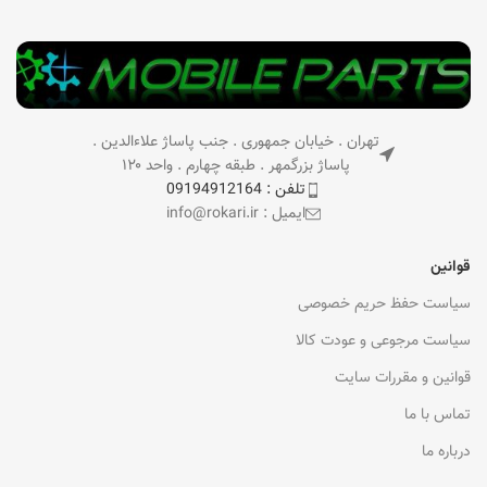
تهران . خیابان جمهوری . جنب پاساژ علاءالدین .
پاساژ بزرگمهر . طبقه چهارم . واحد ۱۲۰
تلفن : 09194912164
ایمیل : info@rokari.ir
قوانین
سیاست حفظ حریم خصوصی
سیاست مرجوعی و عودت کالا
قوانین و مقررات سایت
تماس با ما
درباره ما