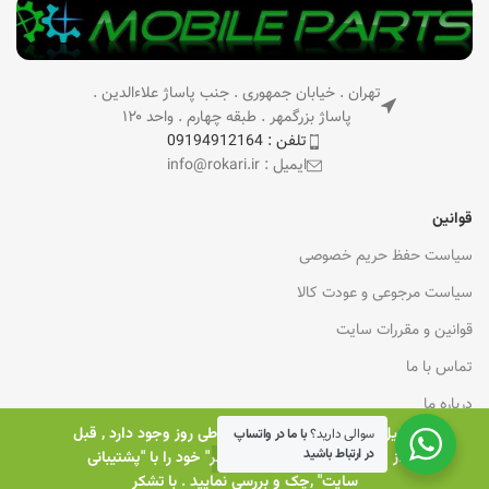
تهران . خیابان جمهوری . جنب پاساژ علاءالدین .
پاساژ بزرگمهر . طبقه چهارم . واحد ۱۲۰
تلفن : 09194912164
ایمیل : info@rokari.ir
قوانین
سیاست حفظ حریم خصوصی
سیاست مرجوعی و عودت کالا
قوانین و مقررات سایت
تماس با ما
درباره ما
بدلیل نوسانات ارزی زیادی که در طی روز وجود دارد , قبل
سوالی دارید؟
با ما در واتساپ
در ارتباط باشید
از خرید , "قیمت قطعه مورد نظر" خود را با "پشتیبانی
خدمات مشتریان
0
سایت" ,چک و بررسی نمایید . با تشکر