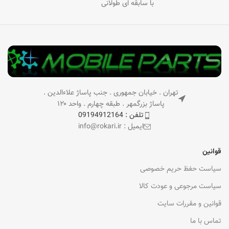
با سابقه ای طولانی
تهران . خیابان جمهوری . جنب پاساژ علاءالدین .
پاساژ بزرگمهر . طبقه چهارم . واحد ۱۲۰
تلفن : 09194912164
ایمیل : info@rokari.ir
قوانین
سیاست حفظ حریم خصوصی
سیاست مرجوعی و عودت کالا
قوانین و مقررات سایت
تماس با ما