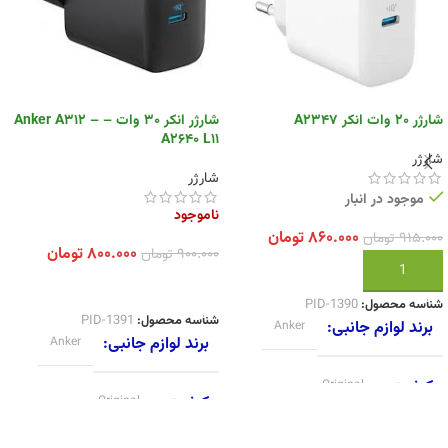
شارژر 20 وات انکر A2347
شارژر انکر 30 وات – Anker A312 –
A2640 L11
شارژر
شارژر
موجود در انبار
ناموجود
۸۶۰.۰۰۰
تومان
۹۱۵.۰۰۰
تومان
۸۰۰.۰۰۰
تومان
۹۰۰.۰۰۰
تومان
افزودن به سبد خرید
انتخاب گزینه ها
شناسه محصول:
PID-1390
شناسه محصول:
PID-1391
برند لوازم جانبی
Anker
برند لوازم جانبی
Anker
کیفیت
Original
کیفیت
Original