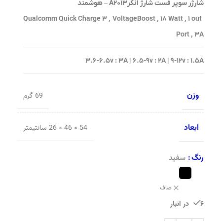
شارژر سوپر فست شارژ انکرA2013 – هوشمند
VoltageBoost , 18 Watt , 1 out
Qualcomm Quick Charge 3 ,
Port , 3A
3.6-6.5v : 3A | 6.5-9v : 2A | 9-12v : 1.5A
وزن
69 گرم
ابعاد
54 × 46 × 26 سانتیمتر
رنگ
سفید
صاف
6 در انبار