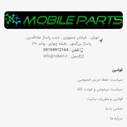
تهران . خیابان جمهوری . جنب پاساژ علاءالدین .
پاساژ بزرگمهر . طبقه چهارم . واحد ۱۲۰
تلفن : 09194912164
ایمیل : info@rokari.ir
قوانین
سیاست حفظ حریم خصوصی
سیاست مرجوعی و عودت کالا
قوانین و مقررات سایت
تماس با ما
درباره ما