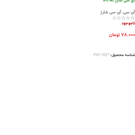
آی سی شارژ 1612A1
آی سی
,
آی سی شارژ
ناموجود
۷۸.۰۰۰
تومان
اطلاعات بیشتر
شناسه محصول:
PID-1027