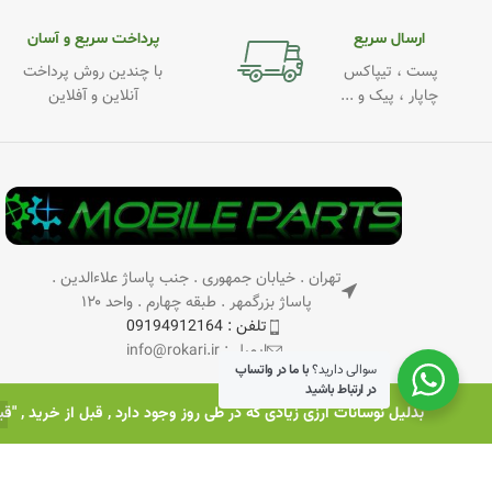
ارسال سریع
پرداخت سریع و آسان
پست ، تیپاکس
با چندین روش پرداخت
چاپار ، پیک و ...
آنلاین و آفلاین
تهران . خیابان جمهوری . جنب پاساژ علاءالدین .
پاساژ بزرگمهر . طبقه چهارم . واحد ۱۲۰
تلفن : 09194912164
ایمیل : info@rokari.ir
سوالی دارید؟
با ما در واتساپ
در ارتباط باشید
بدلیل نوسانات ارزی زیادی که در طی روز وجود دارد , قبل از خرید , "ق