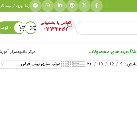
ورود / ثبت نام
تماس با پشتیبانی
۰
توما
09194912164
بلاگ
برندهای محصولات
مرکز دانلود
مرکز آموز
مایش
9
12
18
24