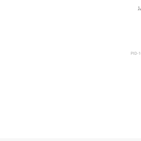
ژ
ید
PID-1