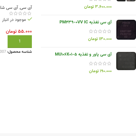
۳.۶۰۰.۰۰۰
تومان
آی سی
,
آی سی شار
موجود در انبار
آی سی تغذیه PM439-0VV IC
۵۵.۰۰۰
تومان
۱۳۰.۰۰۰
تومان
افزودن به سبد خر
شناسه محصول:
007
آی سی پاور و تغذیه MU106X01-5
۱۹۰.۰۰۰
تومان