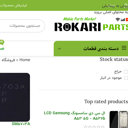
۰
تومان
فیلترهای محصولات
پرش به پیمایش
به محتوای اصلی بروید
ME
دسته بندی قطعات
صف
Stock status
Home
»
فروشگاه
»
حراج
موجود در انبار
Top rated products
ال سی دی سامسونگ LCD Samsung
A53 5G - A536b
SM5703A