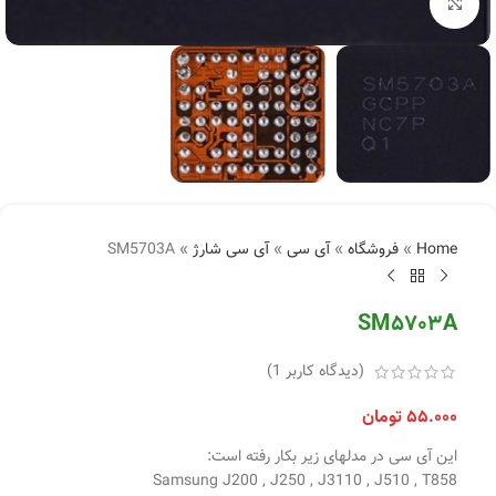
بزرگنمایی تصویر
Home
»
فروشگاه
»
آی سی
»
آی سی شارژ
»
SM5703A
SM5703A
(دیدگاه کاربر
1
)
۵۵.۰۰۰
تومان
این آی سی در مدلهای زیر بکار رفته است:
Samsung J200 , J250 , J3110 , J510 , T858