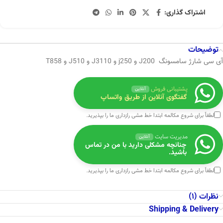
اشتراک گذاری:
توضیحات
آی سی شارژ سامسونگ J200 و j250 و J3110 و J510 و T858
پشتیبانی فروش
آنلاین
گفتگوی آنلاین از طریق واتساپ
لطفاً برای شروع مکالمه ابتدا
خط مشی رازداری
ما را بپذیرید.
مدیریت سایت
آنلاین
چنانچه مشکلی دارید با من در تماس
باشید.
لطفاً برای شروع مکالمه ابتدا
خط مشی رازداری
ما را بپذیرید.
نظرات (1)
Shipping & Delivery