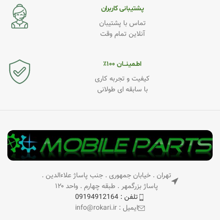
پشتیبانی کاربران
تماس با پشتیبان
آنلاین تمام وقت
اطـمینــان ۱۰۰٪
کیفیت و تجربه کاری
با سابقه ای طولانی
تهران . خیابان جمهوری . جنب پاساژ علاءالدین .
پاساژ بزرگمهر . طبقه چهارم . واحد ۱۲۰
تلفن : 09194912164
ایمیل : info@rokari.ir