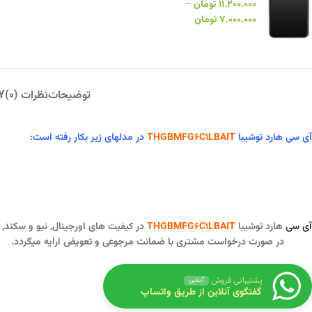
۱۱.۲۰۰.۰۰۰
تومان
–
۷.۰۰۰.۰۰۰
تومان
توضیحات
نظرات (0)
Y
آی سی هارد توشیبا
THGBMFG6C1LBAIT
در مدلهای زیر بکار رفته است:
آی سی
هارد توشیبا
THGBMFG6C1LBAIT
در کیفیت های اورجینال, نیو و سکند,
در صورت درخواست مشتری با ضمانت مرجوعی و تعویض ارایه میگردد.
پشتیبانی فروش
آنلاین
گفتگوی آنلاین از طریق واتساپ