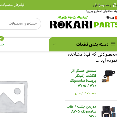
۰
تومان
فیلترهای محصولات
پرش به پیمایش
به محتوای اصلی بروید
ME
دسته بندی قطعات
صف
محصولاتی که قبلا مشاهده
نموده اید …
سنسور حسگر اثر
انگشت (فینگر
پرینت) سامسونگ
A705 / A70
۲۷۰.۰۰۰
تومان
دوربین پشت / عقب
سامسونگ A705
/A70