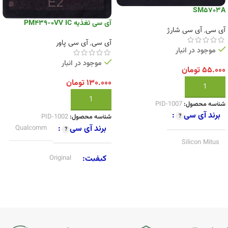
SM5703A
آی سی تغذیه PM439-0VV IC
آی سی
,
آی سی شارژ
آی سی
,
آی سی پاور
موجود در انبار
موجود در انبار
۵۵.۰۰۰
تومان
۱۳۰.۰۰۰
تومان
افزودن به سبد خرید
افزودن به سبد خرید
شناسه محصول:
PID-1007
برند آی سی
شناسه محصول:
PID-1002
برند آی سی
Qualcomm
Silicon Mitus
کیفیت
Original
کیفیت
Original