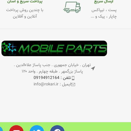
ارسال سریع
پرداخت سریع و آسان
پست ، تیپاکس
با چندین روش پرداخت
چاپار ، پیک و ...
آنلاین و آفلاین
تهران . خیابان جمهوری . جنب پاساژ علاءالدین .
پاساژ بزرگمهر . طبقه چهارم . واحد ۱۲۰
تلفن : 09194912164
ایمیل : info@rokari.ir