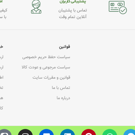
پشتیبانی کاربران
اطـ
تماس با پشتیبان
کیفیت
آنلاین تمام وقت
با س
قوانین
خد
سیاست حفظ حریم خصوصی
ار
سیاست مرجوعی و عودت کالا
ار
قوانین و مقررات سایت
اط
تماس با ما
تخ
درباره ما
هم
کا