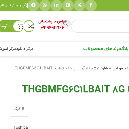
ورود / ثبت نام
تماس با پشتیبانی
۰
توما
09194912164
بلاگ
برندهای محصولات
مرکز دانلود
مرکز آموز
رد موبایل
»
هارد توشیبا
»
آی سی هارد توشیبا THGBMFG6C1LBAIT
T
8 گیگ
Toshiba