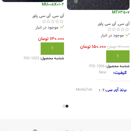
MU005X01-2
MT6350v
آی سی
,
آی سی پاور
آی سی
,
آی سی پاور
موجود در انبار
موجود در انبار
۱۳۰.۰۰۰
تومان
۱۵۰.۰۰۰
تومان
۱۶۰.۰۰۰
تومان
افزودن به سبد خرید
افزودن به سبد خرید
شناسه محصول:
PID-1023
شناسه محصول:
PID-1006
کیفیت
New
برند آی سی
MediaTek