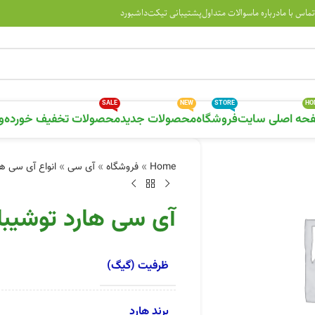
تماس با ما
درباره ما
سوالات متداول
پشتیبانی تیکت
داشبورد
SALE
NEW
STORE
HO
حه اصلی سایت
فروشگاه
محصولات جدید
محصولات تخفیف خورده
و
Home
»
فروشگاه
»
آی سی
»
انواع آی سی ها
آی سی هارد توشیبا HGBMFG6C1LBAIT 8G
ظرفیت (گیگ)
برند هارد