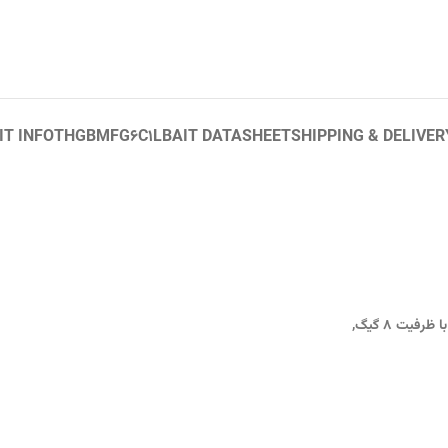
T INFO
THGBMFG6C1LBAIT DATASHEET
SHIPPING & DELIVER
با ظرفیت ۸ گیگ,