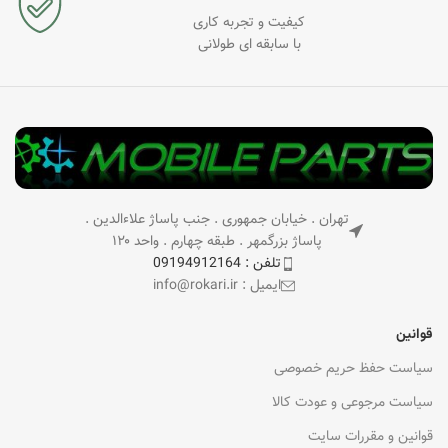
کیفیت و تجربه کاری
با سابقه ای طولانی
تهران . خیابان جمهوری . جنب پاساژ علاءالدین .
پاساژ بزرگمهر . طبقه چهارم . واحد ۱۲۰
تلفن : 09194912164
ایمیل : info@rokari.ir
قوانین
سیاست حفظ حریم خصوصی
سیاست مرجوعی و عودت کالا
قوانین و مقررات سایت