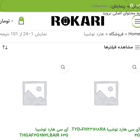
0
پرش به پیمایش
به محتوای اصلی بروید
0
۰
تومان
Home
»
فروشگاه
»
هارد توشیبا
نمایش 1–24 از 101 نتیجه
مشاهده فیلترها
آی سی هارد توشیبا TYD0FH221618RA
آی سی هارد توشیبا
THGAF4G9N4LBAIR 64G
4G