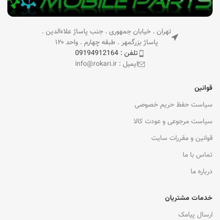
تهران . خیابان جمهوری . جنب پاساژ علاءالدین .
پاساژ بزرگمهر . طبقه چهارم . واحد ۱۲۰
تلفن : 09194912164
ایمیل : info@rokari.ir
قوانین
سیاست حفظ حریم خصوصی
سیاست مرجوعی و عودت کالا
قوانین و مقررات سایت
تماس با ما
درباره ما
خدمات مشتریان
ارسال پیامک