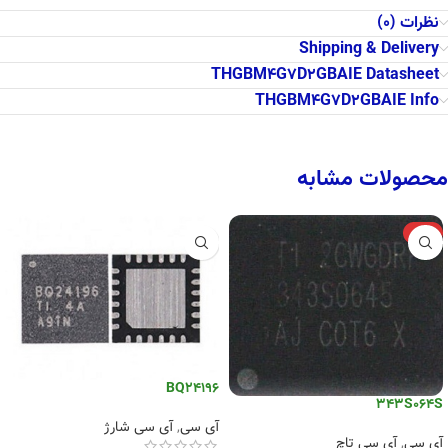
نظرات (0)
Shipping & Delivery
THGBM4G7D2GBAIE Datasheet
THGBM4G7D2GBAIE Info
محصولات مشابه
-6%
BQ24196
343S064S
آی سی
,
آی سی شارژ
آی سی
,
آی سی تاچ