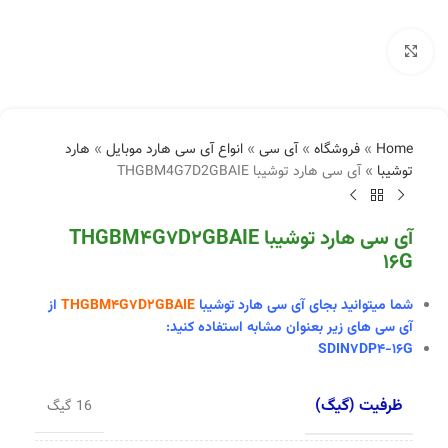
بزرگنمایی تصویر
Home
»
فروشگاه
»
آی سی
»
انواع آی سی هارد موبایل
»
هارد
توشیبا
»
آی سی هارد توشیبا THGBM4G7D2GBAIE
آی سی هارد توشیبا THGBM4G7D2GBAIE
16G
شما میتوانید بجای آی سی
هارد توشیبا
THGBM4G7D2GBAIE
از
آی سی های زیر بعنوان مشابه استفاده کنید:
SDIN7DP4-16G
ظرفیت (گیگ)
16 گیگ