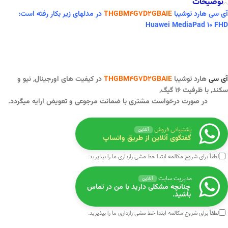
توضیحات
آی سی هارد توشیبا
THGBM4G7D2GBAIE
در مدلهای زیر بکار رفته است:
Huawei MediaPad 10 FHD
آی سی
هارد توشیبا
THGBM4G7D2GBAIE
در کیفیت های اورجینال, نیو و
سکند,
با ظرفیت ۱۶ گیگ,
در صورت درخواست مشتری با ضمانت مرجوعی و تعویض ارایه میگردد.
پشتیبانی فروش
آنلاین
گفتگوی آنلاین از طریق واتساپ
لطفاً برای شروع مکالمه ابتدا
خط مشی رازداری
ما را بپذیرید.
مدیریت سایت
آنلاین
چنانچه مشکلی دارید با من در تماس
باشید.
لطفاً برای شروع مکالمه ابتدا
خط مشی رازداری
ما را بپذیرید.