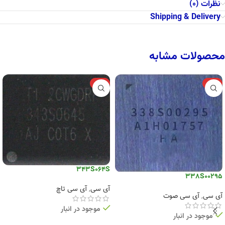
نظرات (0)
Shipping & Delivery
محصولات مشابه
-6%
-12%
343S064S
338S00295
آی سی
,
آی سی تاچ
آی سی
,
آی سی صوت
موجود در انبار
موجود در انبار