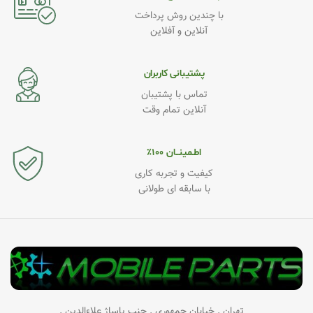
با چندین روش پرداخت
آنلاین و آفلاین
پشتیبانی کاربران
تماس با پشتیبان
آنلاین تمام وقت
اطـمینــان ۱۰۰٪
کیفیت و تجربه کاری
با سابقه ای طولانی
تهران . خیابان جمهوری . جنب پاساژ علاءالدین .