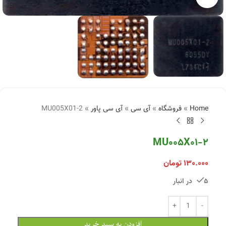
Home
»
فروشگاه
»
آی سی
»
آی سی پاور
»
MU005X01-2
MU005X01-2
۱۳۰.۰۰۰
تومان
5 در انبار
افزودن به سبد خرید