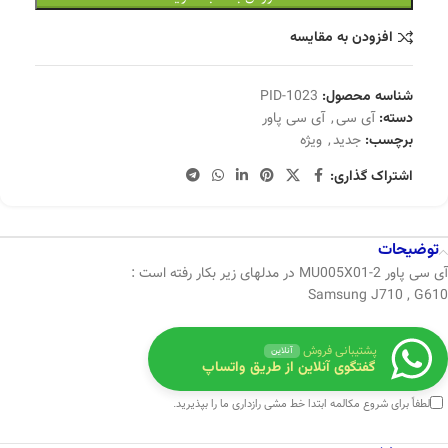
افزودن به مقایسه
شناسه محصول:
PID-1023
دسته:
آی سی
,
آی سی پاور
برچسب:
جدید
,
ویژه
اشتراک گذاری:
توضیحات
آی سی پاور MU005X01-2 در مدلهای زیر بکار رفته است :
Samsung J710 , G610
پشتیبانی فروش
آنلاین
گفتگوی آنلاین از طریق واتساپ
لطفاً برای شروع مکالمه ابتدا
خط مشی رازداری
ما را بپذیرید.