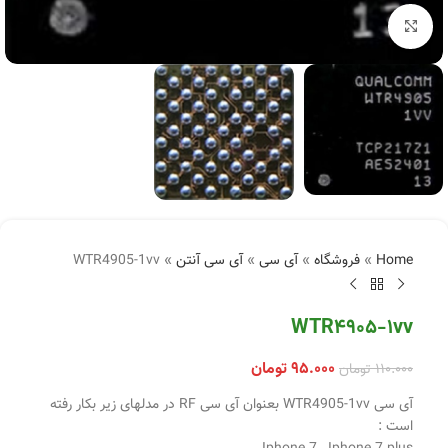
بزرگنمایی تصویر
Home
»
فروشگاه
»
آی سی
»
آی سی آنتن
»
WTR4905-1vv
WTR4905-1vv
۹۵.۰۰۰
تومان
۱۱۰.۰۰۰
تومان
آی سی WTR4905-1vv بعنوان آی سی RF در مدلهای زیر بکار رفته
است :