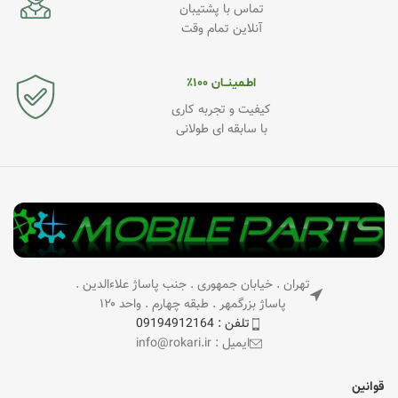
تماس با پشتیبان
آنلاین تمام وقت
اطـمینــان ۱۰۰٪
کیفیت و تجربه کاری
با سابقه ای طولانی
تهران . خیابان جمهوری . جنب پاساژ علاءالدین .
پاساژ بزرگمهر . طبقه چهارم . واحد ۱۲۰
تلفن : 09194912164
ایمیل : info@rokari.ir
قوانین