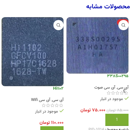
محصولات مشابه
-12%
338S00295
آی سی
,
آی سی صوت
Hi1102
موجود در انبار
آی سی
,
آی سی Wifi
۷۵.۰۰۰
تومان
۸۵.۰۰۰
تومان
موجود در انبار
افزودن به سبد خرید
۱۱۰.۰۰۰
تومان
شناسه محصول:
PID-1014