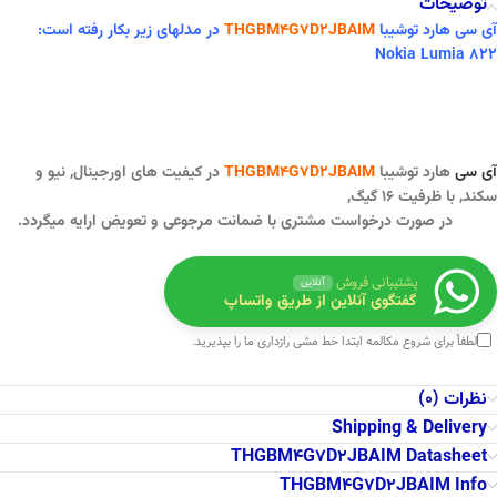
توضیحات
آی سی هارد توشیبا
THGBM4G7D2JBAIM
در مدلهای زیر بکار رفته است:
Nokia Lumia 822
آی سی
هارد توشیبا
THGBM4G7D2JBAIM
در کیفیت های اورجینال, نیو و
سکند,
با ظرفیت ۱۶ گیگ,
در صورت درخواست مشتری با ضمانت مرجوعی و تعویض ارایه میگردد.
پشتیبانی فروش
آنلاین
گفتگوی آنلاین از طریق واتساپ
لطفاً برای شروع مکالمه ابتدا
خط مشی رازداری
ما را بپذیرید.
نظرات (0)
Shipping & Delivery
THGBM4G7D2JBAIM Datasheet
THGBM4G7D2JBAIM Info