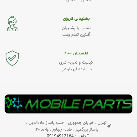
آنلاین و آفلاین
پشتیبانی کاربران
تماس با پشتیبان
آنلاین تمام وقت
اطـمینــان ۱۰۰٪
کیفیت و تجربه کاری
با سابقه ای طولانی
تهران . خیابان جمهوری . جنب پاساژ علاءالدین .
پاساژ بزرگمهر . طبقه چهارم . واحد ۱۲۰
تلفن : 09194912164