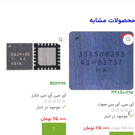
محصولات مشابه
-12%
BQ24196
338S00295
آی سی
,
آی سی شارژ
آی سی
,
آی سی صوت
موجود در انبار
موجود در انبار
۶۵.۰۰۰
تومان
۷۵.۰۰۰
تومان
۸۵.۰۰۰
تومان
افزودن به سبد خرید