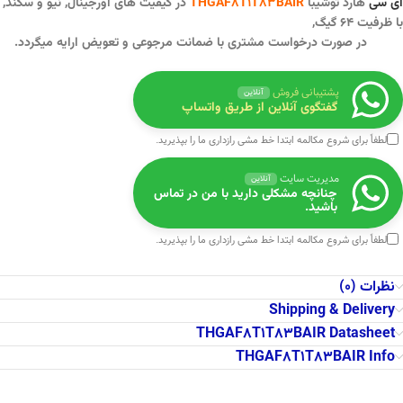
آی سی
هارد توشیبا
THGAF8T1T83BAIR
در کیفیت های اورجینال, نیو و سکند,
با ظرفیت ۶۴ گیگ,
در صورت درخواست مشتری با ضمانت مرجوعی و تعویض ارایه میگردد.
پشتیبانی فروش
آنلاین
گفتگوی آنلاین از طریق واتساپ
لطفاً برای شروع مکالمه ابتدا
خط مشی رازداری
ما را بپذیرید.
مدیریت سایت
آنلاین
چنانچه مشکلی دارید با من در تماس
باشید.
لطفاً برای شروع مکالمه ابتدا
خط مشی رازداری
ما را بپذیرید.
نظرات (0)
Shipping & Delivery
THGAF8T1T83BAIR Datasheet
THGAF8T1T83BAIR Info