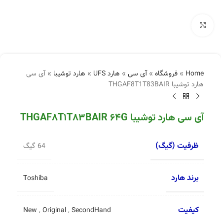
بزرگنمایی تصویر
Home
»
فروشگاه
»
آی سی
»
هارد UFS
»
هارد توشیبا
»
آی سی
هارد توشیبا THGAF8T1T83BAIR
آی سی هارد توشیبا THGAF8T1T83BAIR 64G
ظرفیت (گیگ)
64 گیگ
برند هارد
Toshiba
کیفیت
New
,
Original
,
SecondHand