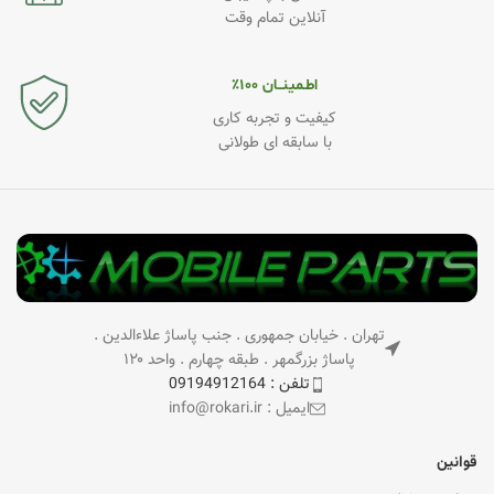
آنلاین تمام وقت
اطـمینــان ۱۰۰٪
کیفیت و تجربه کاری
با سابقه ای طولانی
تهران . خیابان جمهوری . جنب پاساژ علاءالدین .
پاساژ بزرگمهر . طبقه چهارم . واحد ۱۲۰
تلفن : 09194912164
ایمیل : info@rokari.ir
قوانین