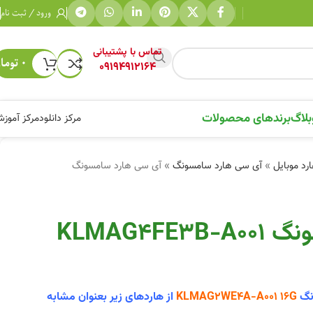
ورود / ثبت نام
تماس با پشتیبانی
۰
توما
09194912164
بلاگ
برندهای محصولات
مرکز دانلود
مرکز آموز
رد موبایل
»
آی سی هارد سامسونگ
»
آی سی هارد سامسونگ
آی سی هارد سامسونگ KLMAG4FE3B-A001
نگ
KLMAG2WE4A-A001 16G
از هاردهای زیر بعنوان مشابه