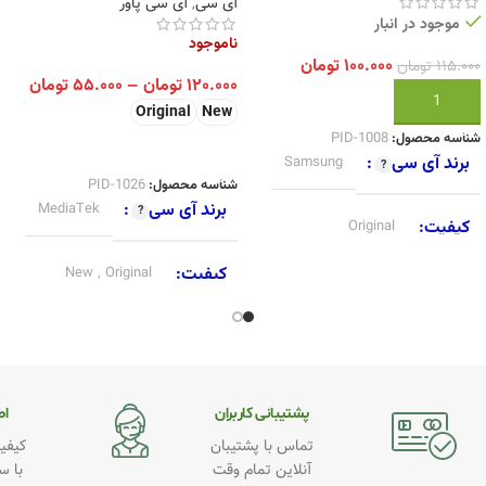
آی سی
,
آی سی پاور
موجود در انبار
ناموجود
۱۰۰.۰۰۰
تومان
۱۱۵.۰۰۰
تومان
۱۲۰.۰۰۰
تومان
–
۵۵.۰۰۰
تومان
افزودن به سبد خرید
Original
New
شناسه محصول:
PID-1008
انتخاب گزینه ها
برند آی سی
Samsung
شناسه محصول:
PID-1026
برند آی سی
MediaTek
کیفیت
Original
کیفیت
Original
,
New
پشتیبانی کاربران
اطـ
تماس با پشتیبان
کیفیت
آنلاین تمام وقت
با س