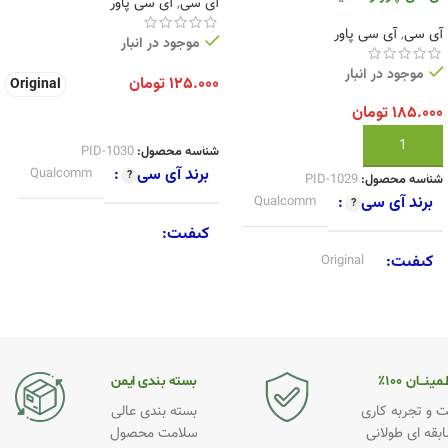
آی سی
,
آی سی پاور
آی سی
,
آی سی پاور
موجود در انبار
موجود در انبار
۱۲۵.۰۰۰
تومان
Original
۱۸۵.۰۰۰
تومان
انتخاب گزینه ها
افزودن به سبد خرید
شناسه محصول:
PID-1030
برند آی سی
Qualcomm
شناسه محصول:
PID-1029
برند آی سی
Qualcomm
کیفیت
کیفیت
Original
New
,
Original
,
SecondHand
مینــان ۱۰۰٪
بسته بندی ایمن
 و تجربه کاری
بسته بندی عالی
ابقه ای طولانی
سلامت محصول