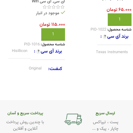
آی سی
,
آی سی Wifi
۶۵.۰۰۰
تومان
موجود در انبار
افزودن به سبد خرید
۱۱۵.۰۰۰
تومان
شناسه محصول:
PID-1022
افزودن به سبد خرید
برند آی سی
شناسه محصول:
PID-1016
برند آی سی
Hisillicon
Texas Instruments
کیفیت
Original
کیفیت
Original
ارسال سریع
پرداخت سریع و آسان
پست ، تیپاکس
با چندین روش پرداخت
چاپار ، پیک و ...
آنلاین و آفلاین