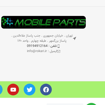
تهران . خیابان جمهوری . جنب پاساژ علاءالدین .
پاساژ بزرگمهر . طبقه چهارم . واحد ۱۲۰
تلفن : 09194912164
ایمیل : info@rokari.ir