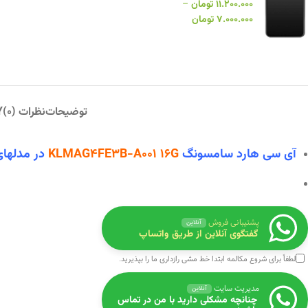
۱۱.۲۰۰.۰۰۰
تومان
–
۷.۰۰۰.۰۰۰
تومان
توضیحات
نظرات (0)
Y
آی سی هارد سامسونگ
KLMAG4FE3B-A001 16G
در
مدلهای 
پشتیبانی فروش
آنلاین
گفتگوی آنلاین از طریق واتساپ
لطفاً برای شروع مکالمه ابتدا
خط مشی رازداری
ما را بپذیرید.
مدیریت سایت
آنلاین
چنانچه مشکلی دارید با من در تماس