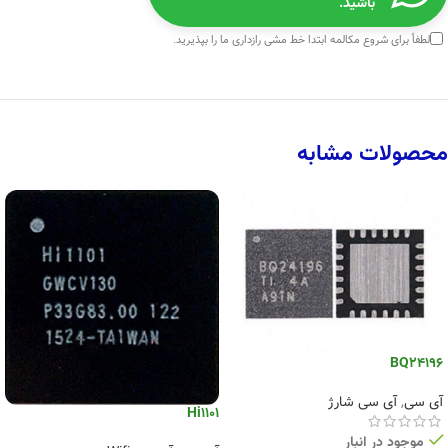
باشید.
لطفاً برای شروع مکالمه ابتدا
خط مشی رازداری
ما را بپذیرید.
محصولات مشابه
BQ24196
آی سی
,
آی سی شارژ
Hi1101
موجود در انبار