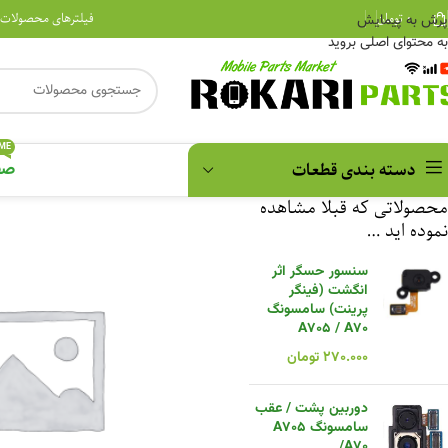
۰
تومان
فیلترهای محصولات
پرش به پیمایش
به محتوای اصلی بروید
ME
دسته بندی قطعات
صف
محصولاتی که قبلا مشاهده
نموده اید …
سنسور حسگر اثر
انگشت (فینگر
پرینت) سامسونگ
A705 / A70
۲۷۰.۰۰۰
تومان
دوربین پشت / عقب
سامسونگ A705
/A70