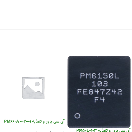
آی سی پاور و تغذیه PM660A 002-01
آی سی پاور و تغذیه P6150L-103