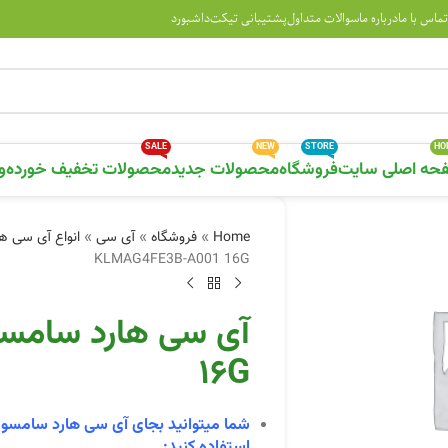
تماس با ما
درباره ما
سوالات متداول
پشتیبانی تیکت
داشبورد
SALE
NEW
STORE
HO
حه اصلی سایت
فروشگاه
محصولات جدید
محصولات تخفیف خورده
و
Home
»
فروشگاه
»
آی سی
»
انواع آی سی ها
KLMAG4FE3B-A001 16G
16G
شما میتوانید بجای آی سی هارد سامسو
استفاده کنید: