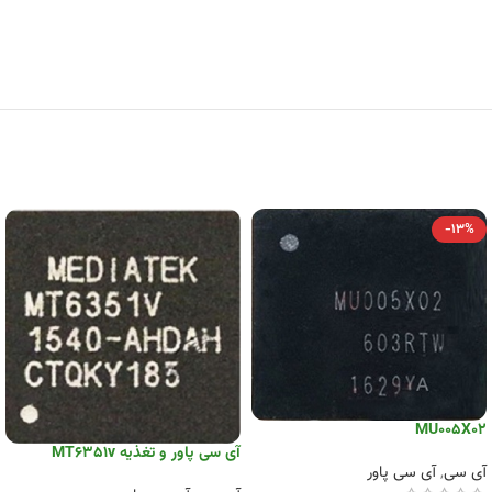
-13%
MU005X02
آی سی پاور و تغذیه MT6351v
آی سی
,
آی سی پاور