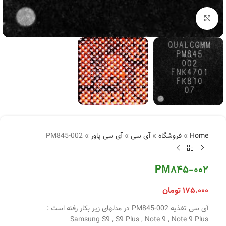
بزرگنمایی تصویر
Home
»
فروشگاه
»
آی سی
»
آی سی پاور
»
PM845-002
PM845-002
۱۷۵.۰۰۰
تومان
آی سی تغذیه PM845-002 در مدلهای زیر بکار رفته است :
Samsung S9 , S9 Plus , Note 9 , Note 9 Plus