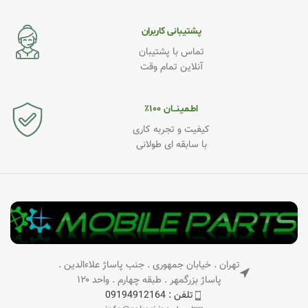
پشتیبانی کاربران
تماس با پشتیبان
آنلاین تمام وقت
اطـمینــان ۱۰۰٪
کیفیت و تجربه کاری
با سابقه ای طولانی
تهران . خیابان جمهوری . جنب پاساژ علاءالدین .
پاساژ بزرگمهر . طبقه چهارم . واحد ۱۲۰
تلفن : 09194912164