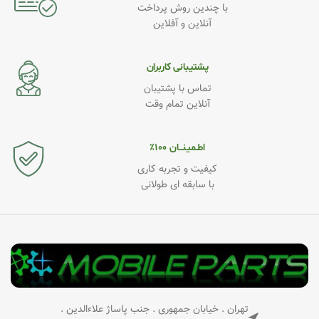
با چندین روش پرداخت
آنلاین و آفلاین
پشتیبانی کاربران
تماس با پشتیبان
آنلاین تمام وقت
اطـمینــان ۱۰۰٪
کیفیت و تجربه کاری
با سابقه ای طولانی
تهران . خیابان جمهوری . جنب پاساژ علاءالدین .