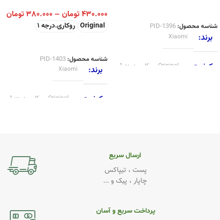
اطلاعات بیشتر
۴۳۰.۰۰۰
تومان
–
۳۸۰.۰۰۰
تومان
Original
روکاری.درجه 1
شناسه محصول:
PID-1396
برند
Xiaomi
انتخاب گزینه ها
شناسه محصول:
PID-1403
کیفیت
Original
,
روکاری.درجه 1
برند
Xiaomi
کیفیت
Original
,
روکاری.درجه 1
ارسال سریع
پست ، تیپاکس
چاپار ، پیک و ...
پرداخت سریع و آسان