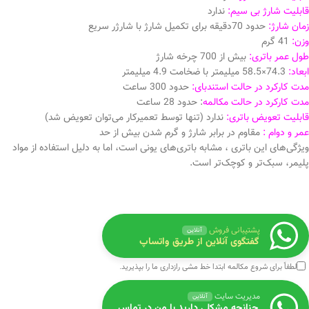
قابلیت شارژ بی سیم:
ندارد
زمان شارژ:
حدود 70دقیقه برای تکمیل شارژ با شارژر سریع
وزن:
41 گرم
طول عمر باتری:
بیش از 700 چرخه شارژ
ابعاد:
74.3×58.5 میلیمتر با ضخامت 4.9 میلیمتر
مدت کارکرد در حالت استندبای:
حدود 300 ساعت
مدت کارکرد در حالت مکالمه
: حدود 28 ساعت
قابلیت تعویض باتری:
ندارد (تنها توسط تعمیرکار می‌توان تعویض شد)
عمر و دوام :
مقاوم در برابر شارژ و گرم شدن بیش از حد
ویژگی‌های این باتری ، مشابه باتری‌های یونی است، اما به دلیل استفاده از مواد
پلیمر، سبک‌تر و کوچک‌تر است.
پشتیبانی فروش
آنلاین
گفتگوی آنلاین از طریق واتساپ
لطفاً برای شروع مکالمه ابتدا
خط مشی رازداری
ما را بپذیرید.
مدیریت سایت
آنلاین
چنانچه مشکلی دارید با من در تماس