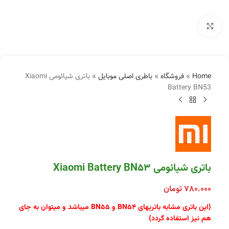
بزرگنمایی تصویر
Home
»
فروشگاه
»
باطری اصلی موبایل
»
باتری شیائومی Xiaomi
Battery BN53
باتری شیائومی Xiaomi Battery BN53
۷۸۰.۰۰۰
تومان
{این باتری مشابه باتریهای BN54 و BN55 میباشد و میتوان به جای
هم نیز استفاده گردد}