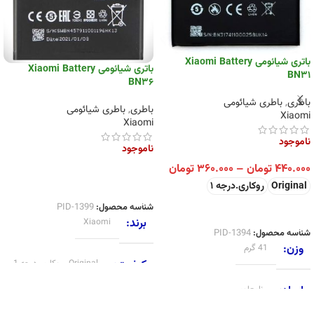
باتری شیائومی Xiaomi Battery
باتری شیائومی Xiaomi Battery
BN31
BN36
باطری
,
باطری شیائومی
باطری
,
باطری شیائومی
Xiaomi
Xiaomi
ناموجود
ناموجود
۴۴۰.۰۰۰
تومان
–
۳۶۰.۰۰۰
تومان
اطلاعات بیشتر
Original
روکاری.درجه 1
شناسه محصول:
PID-1399
انتخاب گزینه ها
برند
Xiaomi
شناسه محصول:
PID-1394
وزن
41 گرم
کیفیت
Original
,
روکاری.درجه 1
ابعاد
نامعلوم