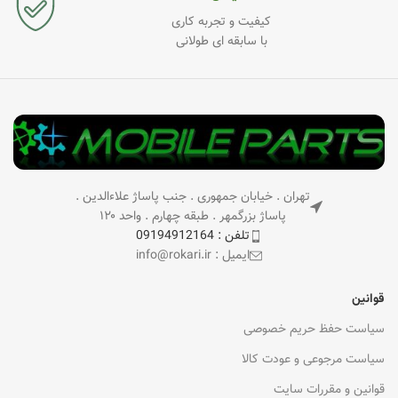
کیفیت و تجربه کاری
با سابقه ای طولانی
تهران . خیابان جمهوری . جنب پاساژ علاءالدین .
پاساژ بزرگمهر . طبقه چهارم . واحد ۱۲۰
تلفن : 09194912164
ایمیل : info@rokari.ir
قوانین
سیاست حفظ حریم خصوصی
سیاست مرجوعی و عودت کالا
قوانین و مقررات سایت