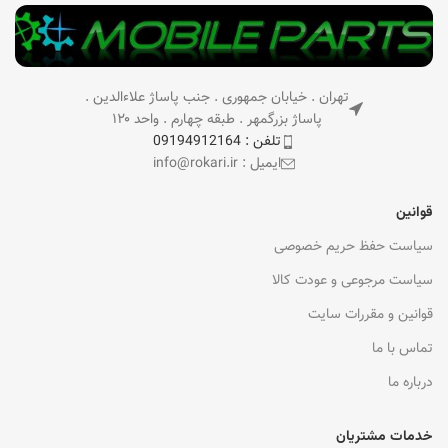
تهران . خیابان جمهوری . جنب پاساژ علاءالدین .
پاساژ بزرگمهر . طبقه چهارم . واحد ۱۲۰
تلفن : 09194912164
ایمیل : info@rokari.ir
قوانین
سیاست حفظ حریم خصوصی
سیاست مرجوعی و عودت کالا
قوانین و مقررات سایت
تماس با ما
درباره ما
خدمات مشتریان