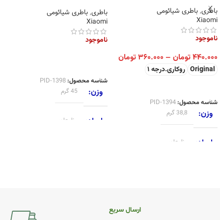
باطری
,
باطری شیائومی
باطری
,
باطری شیائومی
Xiaomi
Xiaomi
ناموجود
ناموجود
۴۴۰.۰۰۰
تومان
–
۳۶۰.۰۰۰
تومان
اطلاعات بیشتر
Original
روکاری.درجه 1
شناسه محصول:
PID-1398
انتخاب گزینه ها
وزن
45 گرم
شناسه محصول:
PID-1394
وزن
38,8 گرم
ابعاد
نامعلوم
ابعاد
نامعلوم
برند
Xiaomi
برند
Xiaomi
کیفیت
Original
,
روکاری.درجه 1
کیفیت
Original
,
روکاری.درجه 1
ارسال سریع