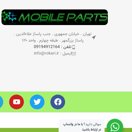
تهران . خیابان جمهوری . جنب پاساژ علاءالدین .
پاساژ بزرگمهر . طبقه چهارم . واحد ۱۲۰
تلفن : 09194912164
ایمیل : info@rokari.ir
سوالی دارید؟
با ما در واتساپ
در ارتباط باشید