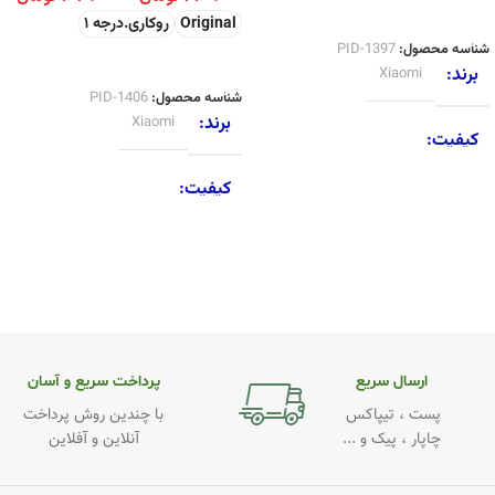
اطلاعات بیشتر
Original
روکاری.درجه 1
شناسه محصول:
PID-1397
انتخاب گزینه ها
برند
Xiaomi
شناسه محصول:
PID-1406
برند
Xiaomi
کیفیت
کیفیت
Original
,
روکاری.درجه 1
Original
,
روکاری.درجه 1
ارسال سریع
پرداخت سریع و آسان
پست ، تیپاکس
با چندین روش پرداخت
چاپار ، پیک و ...
آنلاین و آفلاین