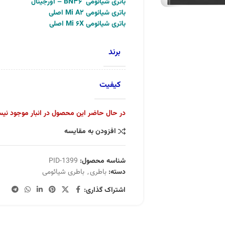
باتری شیائومی BN36 – اورجینال
باتری شیائومی Mi A2 اصلی
باتری شیائومی Mi 6X اصلی
برند
کیفیت
در حال حاضر این محصول در انبار موجود نی
افزودن به مقایسه
شناسه محصول:
PID-1399
دسته:
باطری
,
باطری شیائومی
اشتراک گذاری: