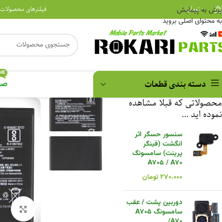
۰
تومان
فیلترهای محصولات
پرش به پیمایش
به محتوای اصلی بروید
ME
دسته بندی قطعات
صف
محصولاتی که قبلا مشاهده
نموده اید …
سنسور حسگر اثر
انگشت (فینگر
پرینت) سامسونگ
A705 / A70
۲۷۰.۰۰۰
تومان
دوربین پشت / عقب
بزرگن
سامسونگ A705
/A70