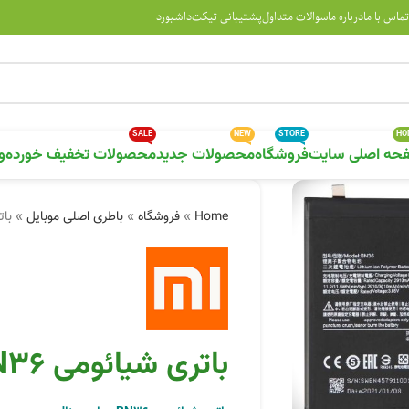
تماس با ما
درباره ما
سوالات متداول
پشتیبانی تیکت
داشبورد
SALE
NEW
STORE
HO
حه اصلی سایت
فروشگاه
محصولات جدید
محصولات تخفیف خورده
و
Home
»
فروشگاه
»
باطری اصلی موبایل
»
باتری 
باتری شیائومی Xiaomi Battery BN36
مایی تصویر