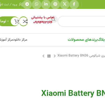
ورود / ثبت نام
تماس با پشتیبانی
۰
توما
09194912164
بلاگ
برندهای محصولات
مرکز دانلود
مرکز آموز
شیائومی Xiaomi Battery BN36