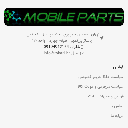
تهران . خیابان جمهوری . جنب پاساژ علاءالدین .
پاساژ بزرگمهر . طبقه چهارم . واحد ۱۲۰
تلفن : 09194912164
ایمیل : info@rokari.ir
قوانین
سیاست حفظ حریم خصوصی
سیاست مرجوعی و عودت کالا
قوانین و مقررات سایت
تماس با ما
درباره ما