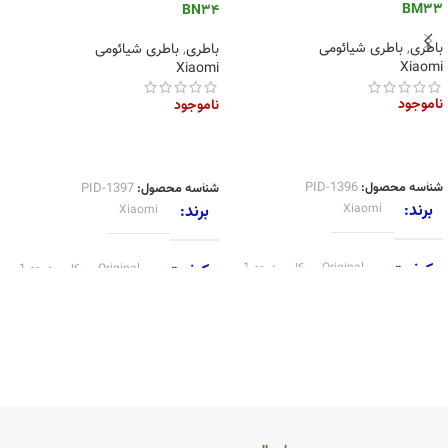
BM33
BN34
باطری
,
باطری شیائومی
باطری
,
باطری شیائومی
Xiaomi
Xiaomi
ناموجود
ناموجود
اطلاعات بیشتر
اطلاعات بیشتر
شناسه محصول:
PID-1396
شناسه محصول:
PID-1397
برند
برند
Xiaomi
Xiaomi
کیفیت
کیفیت
Original
,
روکاری.درجه 1
Original
,
روکاری.درجه 1