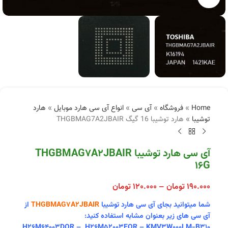
Home
»
فروشگاه
»
آی سی
»
انواع آی سی هارد موبایل
»
هارد
توشیبا
»
هارد توشیبا 16 گیگ THGBMAG7A2JBAIR
آی سی هارد توشیبا THGBMAG7A2JBAIR
16G
۱۹۰.۰۰۰
تومان
–
۱۲۰.۰۰۰
تومان
شما میتوانید بجای آی سی هارد توشیبا
THGBMAG7A2JBAIR
از
آی سی های زیر بعنوان مشابه استفاده کنید:
H26M64003DQR – H26M52003EQR – KMV3W000LM-B310