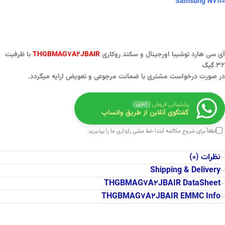
Samsung N7100
آی سی هارد توشیبا اورجینال و سکند روکاری
THGBMAG7A2JBAIR
با ظرفیت
۳۲ گیگ
در صورت درخواست مشتری با ضمانت مرجوعی و تعویض ارایه میگردد.
پشتیبانی فروش
آنلاین
گفتگوی آنلاین از طریق واتساپ
لطفاً برای شروع مکالمه ابتدا
خط مشی رازداری
ما را بپذیرید.
نظرات (0)
Shipping & Delivery
THGBMAG7A2JBAIR DataSheet
THGBMAG7A2JBAIR EMMC Info