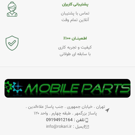
پشتیبانی کاربران
تماس با پشتیبان
آنلاین تمام وقت
اطـمینــان ۱۰۰٪
کیفیت و تجربه کاری
با سابقه ای طولانی
تهران . خیابان جمهوری . جنب پاساژ علاءالدین .
پاساژ بزرگمهر . طبقه چهارم . واحد ۱۲۰
تلفن : 09194912164
ایمیل : info@rokari.ir