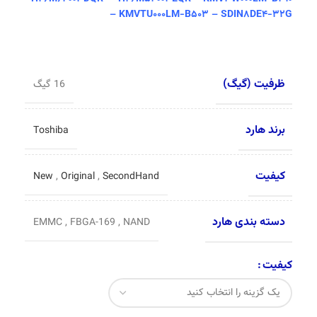
– KMVTU000LM-B503 – SDIN8DE4-32G
ظرفیت (گیگ)
16 گیگ
برند هارد
Toshiba
کیفیت
New
,
Original
,
SecondHand
دسته بندی هارد
EMMC
,
FBGA-169
,
NAND
کیفیت