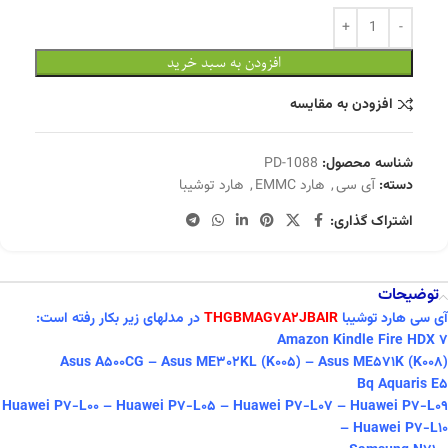
افزودن به سبد خرید
افزودن به مقایسه
شناسه محصول:
PD-1088
دسته:
آی سی
,
هارد EMMC
,
هارد توشیبا
اشتراک گذاری:
توضیحات
آی سی هارد توشیبا
THGBMAG7A2JBAIR
در مدلهای زیر بکار رفته است:
Amazon Kindle Fire HDX 7
Asus A500CG – Asus ME302KL (K005) – Asus ME571K (K008)
Bq Aquaris E5
Huawei P7-L00 – Huawei P7-L05 – Huawei P7-L07 – Huawei P7-L09
– Huawei P7-L10