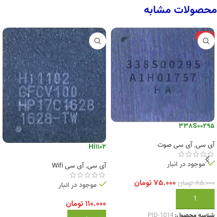
محصولات مشابه
-12%
338S00295
آی سی
,
آی سی صوت
Hi1102
موجود در انبار
آی سی
,
آی سی Wifi
۷۵.۰۰۰
تومان
۸۵.۰۰۰
تومان
موجود در انبار
افزودن به سبد خرید
۱۱۰.۰۰۰
تومان
شناسه محصول:
PID-1014