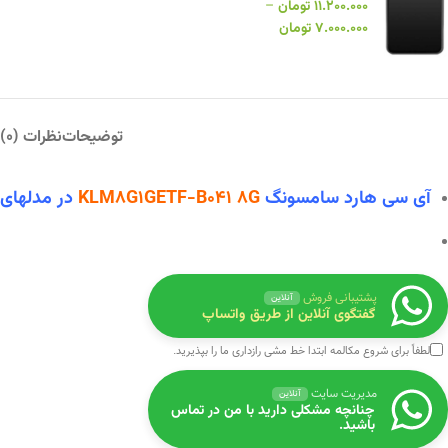
۱۱.۲۰۰.۰۰۰
تومان
–
۷.۰۰۰.۰۰۰
تومان
توضیحات
نظرات (0)
آی سی هارد سامسونگ
KLM8G1GETF-B041 8G
در
مدلهای ز
پشتیبانی فروش
آنلاین
گفتگوی آنلاین از طریق واتساپ
لطفاً برای شروع مکالمه ابتدا
خط مشی رازداری
ما را بپذیرید.
مدیریت سایت
آنلاین
چنانچه مشکلی دارید با من در تماس
باشید.