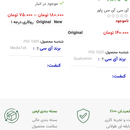
موجود در انبار
آی سی
,
آی سی پاور
۱۸۰.۰۰۰
تومان
–
۷۵.۰۰۰
تومان
ناموجود
New
Original
روکاری.درجه 1
انتخاب گزینه ها
۱۴۰.۰۰۰
تومان
Original
شناسه محصول:
PID-1009
انتخاب گزینه ها
برند آی سی
MediaTek
شناسه محصول:
PID-1025
برند آی سی
Qualcomm
کیفیت
کیفیت
Original
,
New
,
روکاری.درجه 1
New
,
Original
,
SecondHand
مینــان ۱۰۰٪
بسته بندی ایمن
 و تجربه کاری
بسته بندی عالی
ابقه ای طولانی
سلامت محصول