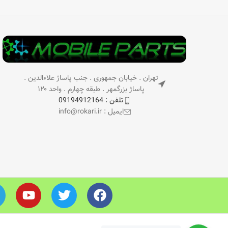
تهران . خیابان جمهوری . جنب پاساژ علاءالدین .
پاساژ بزرگمهر . طبقه چهارم . واحد ۱۲۰
تلفن : 09194912164
ایمیل : info@rokari.ir