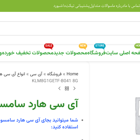
تماس با ما
درباره ما
سوالات متداول
پشتیبانی تیکت
داشبورد
SALE
NEW
STORE
HO
حه اصلی سایت
فروشگاه
محصولات جدید
محصولات تخفیف خورده
و
Home
»
فروشگاه
»
آی سی
»
انواع آی سی ها
KLM8G1GETF-B041 8G
آی سی هارد سامسونگ ETF-B041 8G
شما میتوانید بجای آی سی هارد سامسو
استفاده کنید: