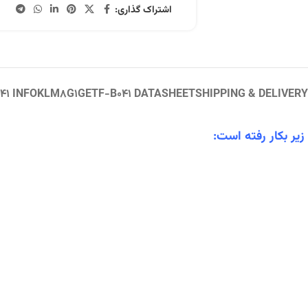
اشتراک گذاری:
41 INFO
KLM8G1GETF-B041 DATASHEET
SHIPPING & DELIVERY
یر بکار رفته است: