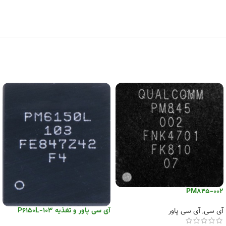
PM845-002
آی سی پاور و تغذیه P6150L-103
آی سی
,
آی سی پاور