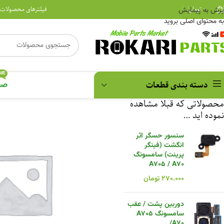
۰
تومان
فیلترهای محصولات
پرش به پیمایش
به محتوای اصلی بروید
ME
دسته بندی قطعات
صف
محصولاتی که قبلا مشاهده
نموده اید …
سنسور حسگر اثر
انگشت (فینگر
پرینت) سامسونگ
A705 / A70
۲۷۰.۰۰۰
تومان
دوربین پشت / عقب
سامسونگ A705
/A70