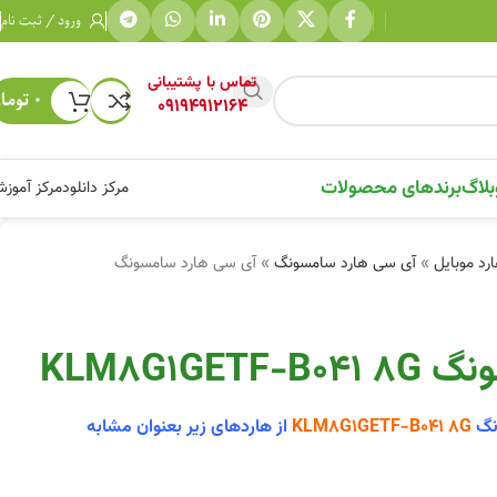
ورود / ثبت نام
تماس با پشتیبانی
۰
توما
09194912164
بلاگ
برندهای محصولات
مرکز دانلود
مرکز آموز
رد موبایل
»
آی سی هارد سامسونگ
»
آی سی هارد سامسونگ
KLM8G1G
نگ
KLM8G1GETF-B041 8G
از هاردهای زیر بعنوان مشابه