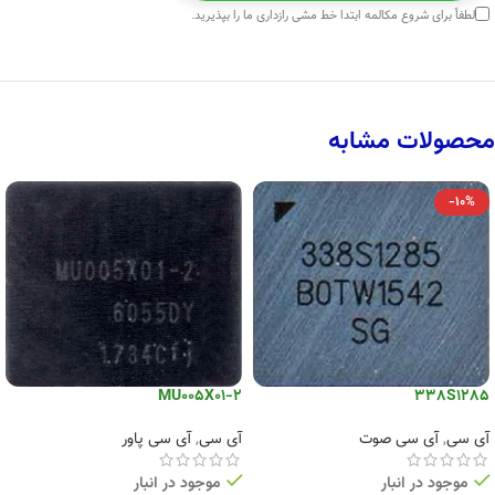
لطفاً برای شروع مکالمه ابتدا
خط مشی رازداری
ما را بپذیرید.
محصولات مشابه
-10%
MU005X01-2
338S1285
آی سی
,
آی سی صوت
آی سی
,
آی سی پاور
موجود در انبار
موجود در انبار