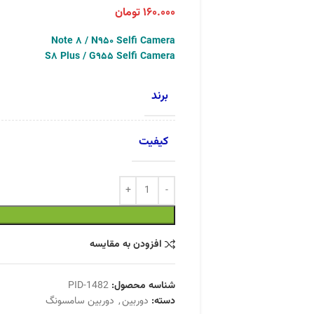
۱۶۰.۰۰۰
تومان
Note 8 / N950 Selfi Camera
S8 Plus / G955 Selfi Camera
برند
کیفیت
افزودن به مقایسه
شناسه محصول:
PID-1482
دسته:
دوربین
,
دوربین سامسونگ