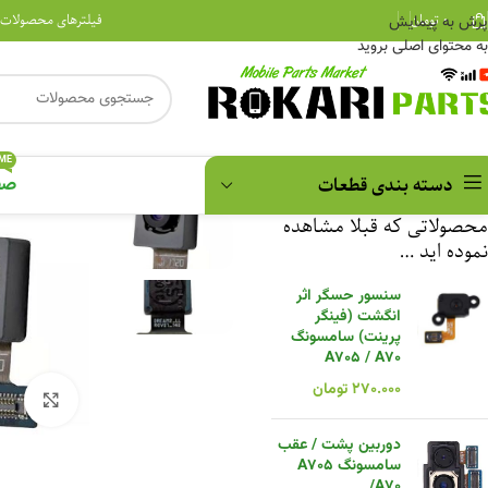
۰
تومان
فیلترهای محصولات
پرش به پیمایش
به محتوای اصلی بروید
ME
دسته بندی قطعات
صف
محصولاتی که قبلا مشاهده
نموده اید …
سنسور حسگر اثر
انگشت (فینگر
پرینت) سامسونگ
A705 / A70
۲۷۰.۰۰۰
تومان
بزرگن
دوربین پشت / عقب
سامسونگ A705
/A70