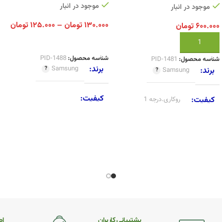
موجود در انبار
موجود در انبار
۱۳۰.۰۰۰
تومان
–
۱۲۵.۰۰۰
تومان
۶۰۰.۰۰۰
تومان
انتخاب گزینه ها
افزودن به سبد خرید
شناسه محصول:
PID-1488
شناسه محصول:
PID-1481
برند
Samsung
برند
Samsung
کیفیت
کیفیت
روکاری.درجه 1
روکاری.درجه 1
,
نو.اورجینال شرکتی
پشتیبانی کاربران
اطـ