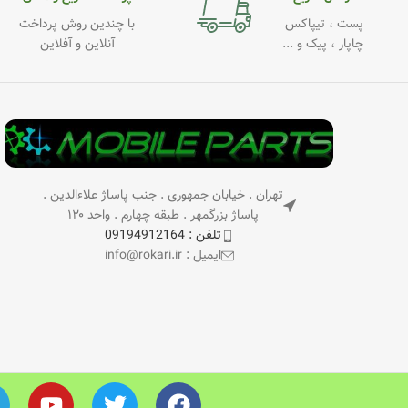
پست ، تیپاکس
با چندین روش پرداخت
چاپار ، پیک و ...
آنلاین و آفلاین
تهران . خیابان جمهوری . جنب پاساژ علاءالدین .
پاساژ بزرگمهر . طبقه چهارم . واحد ۱۲۰
تلفن : 09194912164
ایمیل : info@rokari.ir