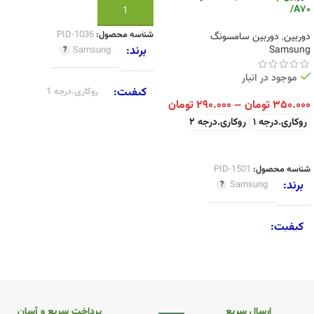
/A70
افزودن به سبد خرید
شناسه محصول:
PID-1036
دوربین
,
دوربین سامسونگ
برند
Samsung
Samsung
موجود در انبار
کیفیت
روکاری.درجه 1
۳۵۰.۰۰۰
تومان
–
۲۹۰.۰۰۰
تومان
روکاری.درجه 1
روکاری.درجه 2
انتخاب گزینه ها
شناسه محصول:
PID-1501
برند
Samsung
کیفیت
روکاری.درجه 1
,
روکاری.درجه 2
ارسال سریع
پرداخت سریع و آسان