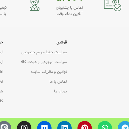
تماس با پشتیبان
کیفیت
آنلاین تمام وقت
با س
قوانین
خد
سیاست حفظ حریم خصوصی
ار
سیاست مرجوعی و عودت کالا
ار
قوانین و مقررات سایت
اط
تماس با ما
تخ
درباره ما
هم
کا