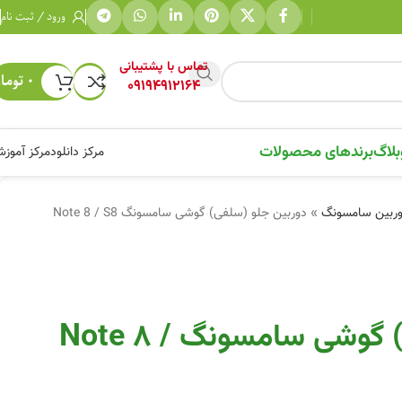
ورود / ثبت نام
تماس با پشتیبانی
۰
توما
09194912164
بلاگ
برندهای محصولات
مرکز دانلود
مرکز آموز
ربین سامسونگ
»
دوربین جلو (سلفی) گوشی سامسونگ Note 8 / S8
دوربین جلو (سلفی) گوشی سامسونگ Note 8 /