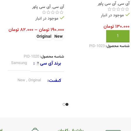
آی سی
,
آی سی پاور
آی سی
,
آی سی پاور
موجود در انبار
موجود در انبار
۱۳۰.۰۰۰
تومان
۱۹۰.۰۰۰
تومان
–
۸۲.۰۰۰
تومان
افزودن به سبد خرید
Original
New
شناسه محصول:
PID-1023
انتخاب گزینه ها
شناسه محصول:
PID-1020
برند آی سی
Samsung
کیفیت
Original
,
New
پشتیبانی کاربران
اطـ