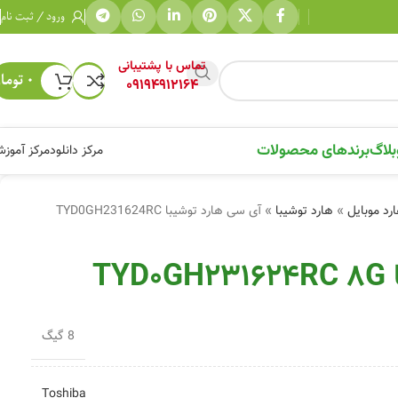
ورود / ثبت نام
تماس با پشتیبانی
۰
توما
09194912164
بلاگ
برندهای محصولات
مرکز دانلود
مرکز آموز
رد موبایل
»
هارد توشیبا
»
آی سی هارد توشیبا TYD0GH231624RC
T
8 گیگ
Toshiba