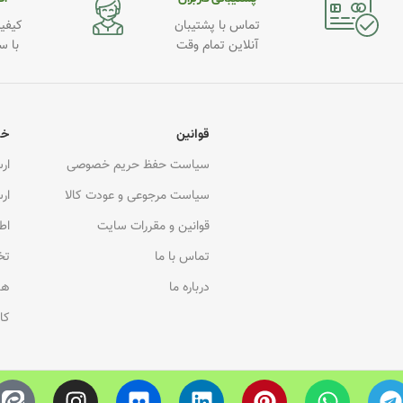
تماس با پشتیبان
کیفیت
آنلاین تمام وقت
با س
قوانین
خد
سیاست حفظ حریم خصوصی
ار
سیاست مرجوعی و عودت کالا
ار
قوانین و مقررات سایت
اط
تماس با ما
تخ
درباره ما
هم
کا