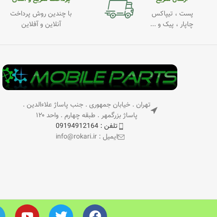
پست ، تیپاکس
با چندین روش پرداخت
چاپار ، پیک و ...
آنلاین و آفلاین
تهران . خیابان جمهوری . جنب پاساژ علاءالدین .
پاساژ بزرگمهر . طبقه چهارم . واحد ۱۲۰
تلفن : 09194912164
ایمیل : info@rokari.ir