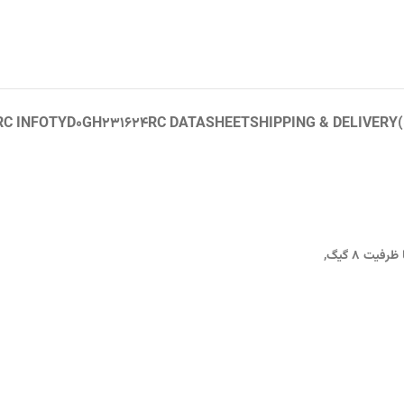
RC INFO
TYD0GH231624RC DATASHEET
SHIPPING & DELIVERY
 ظرفیت ۸ گیگ,