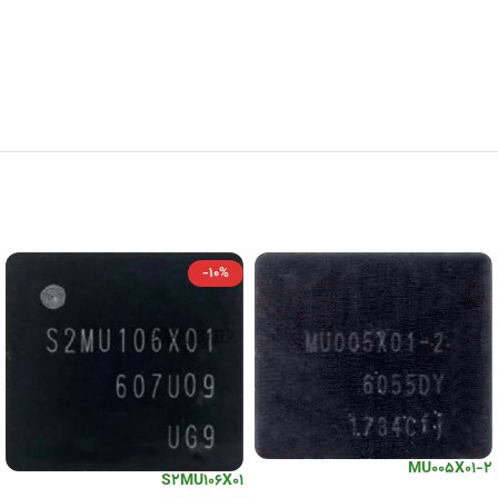
-10%
MU005X01-2
S2MU106X01