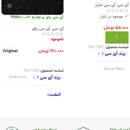
آی سی
,
آی سی شارژ
موجود در انبار
آی سی پاور و تغذیه PM660-002
۵۵.۰۰۰
تومان
آی سی
,
آی سی پاور
افزودن به سبد خرید
ناموجود
شناسه محصول:
PID-1007
۱۴۰.۰۰۰
تومان
Original
برند آی سی
انتخاب گزینه ها
Silicon Mitus
شناسه محصول:
PID-1025
برند آی سی
Qualcomm
کیفیت
Original
کیفیت
New
,
Original
,
SecondHand
مینــان ۱۰۰٪
بسته بندی ایمن