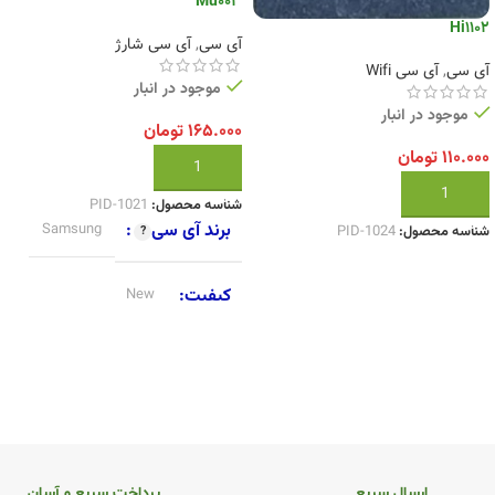
Mu003
Hi1102
آی سی
,
آی سی شارژ
آی سی
,
آی سی Wifi
موجود در انبار
موجود در انبار
۱۶۵.۰۰۰
تومان
۱۱۰.۰۰۰
تومان
افزودن به سبد خرید
افزودن به سبد خرید
شناسه محصول:
PID-1021
برند آی سی
Samsung
شناسه محصول:
PID-1024
کیفیت
New
ارسال سریع
پرداخت سریع و آسان