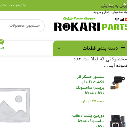
۰
تومان
فیلترهای محصولات
پرش به پیمایش
به محتوای اصلی بروید
ME
دسته بندی قطعات
صف
محصولاتی که قبلا مشاهده
نموده اید …
سنسور حسگر اثر
انگشت (فینگر
پرینت) سامسونگ
A705 / A70
۲۷۰.۰۰۰
تومان
دوربین پشت / عقب
سامسونگ A705
/A70