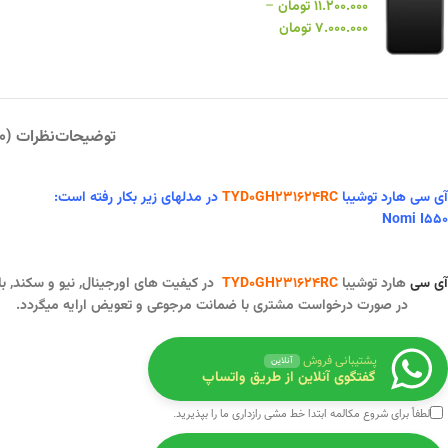
۱۱.۲۰۰.۰۰۰
تومان
–
۷.۰۰۰.۰۰۰
تومان
توضیحات
نظرات (0)
آی سی هارد توشیبا
TYD0GH231624RC
در
مدلهای زیر بکار رفته است:
Nomi I550
آی سی
هارد توشیبا
TYD0GH231624RC
در کیفیت های اورجینال, نیو و سکند,
با
در صورت درخواست مشتری با ضمانت مرجوعی و تعویض ارایه میگردد.
پشتیبانی فروش
آنلاین
گفتگوی آنلاین از طریق واتساپ
لطفاً برای شروع مکالمه ابتدا
خط مشی رازداری
ما را بپذیرید.