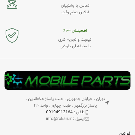
تماس با پشتیبان
آنلاین تمام وقت
اطـمینــان ۱۰۰٪
کیفیت و تجربه کاری
با سابقه ای طولانی
تهران . خیابان جمهوری . جنب پاساژ علاءالدین .
پاساژ بزرگمهر . طبقه چهارم . واحد ۱۲۰
تلفن : 09194912164
ایمیل : info@rokari.ir
قوانین