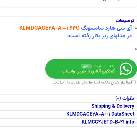
توضیحات
آی سی هارد سامسونگ
KLMDGAGE2A-A001 64G
در
مدلهای زیر بکار رفته است:
پشتیبانی فروش
آنلاین
گفتگوی آنلاین از طریق واتساپ
لطفاً برای شروع مکالمه ابتدا
خط مشی رازداری
ما را بپذیرید.
نظرات (0)
Shipping & Delivery
KLMDGAGE2A-A001 DataSheet
KLMCG4JETD-B041 info