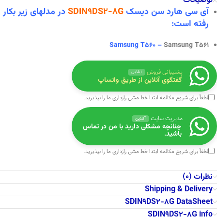
توضیحات
آی سی هارد سن دیسک
SDIN9DS2-8G
در
مدلهای زیر بکار
رفته است:
Samsung T560 –
Samsung T561
پشتیبانی فروش
آنلاین
گفتگوی آنلاین از طریق واتساپ
لطفاً برای شروع مکالمه ابتدا
خط مشی رازداری
ما را بپذیرید.
مدیریت سایت
آنلاین
چنانچه مشکلی دارید با من در تماس
باشید.
لطفاً برای شروع مکالمه ابتدا
خط مشی رازداری
ما را بپذیرید.
نظرات (0)
Shipping & Delivery
SDIN9DS2-8G DataSheet
SDIN9DS2-8G info