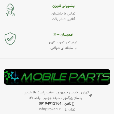
پشتیبانی کاربران
تماس با پشتیبان
آنلاین تمام وقت
اطـمینــان ۱۰۰٪
کیفیت و تجربه کاری
با سابقه ای طولانی
تهران . خیابان جمهوری . جنب پاساژ علاءالدین .
پاساژ بزرگمهر . طبقه چهارم . واحد ۱۲۰
تلفن : 09194912164
ایمیل : info@rokari.ir