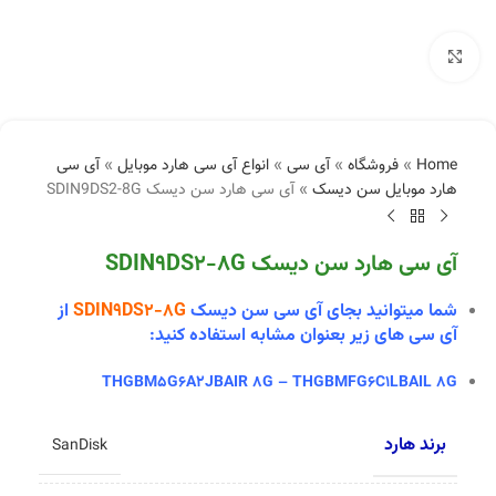
بزرگنمایی تصویر
Home
»
فروشگاه
»
آی سی
»
انواع آی سی هارد موبایل
»
آی سی
هارد موبایل سن دیسک
»
آی سی هارد سن دیسک SDIN9DS2-8G
آی سی هارد سن دیسک SDIN9DS2-8G
شما میتوانید بجای آی سی سن دیسک
SDIN9DS2-8G
از
آی سی های زیر بعنوان مشابه استفاده کنید:
THGBM5G6A2JBAIR 8G – THGBMFG6C1LBAIL 8G
برند هارد
SanDisk