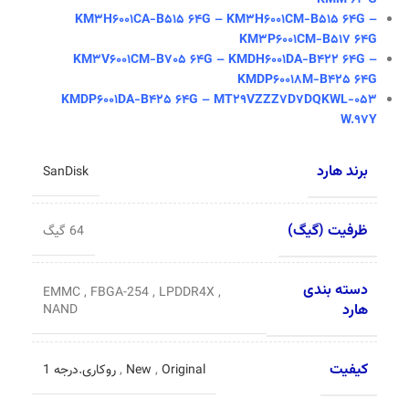
KMM 64 G
KM3H6001CA-B515 64G – KM3H6001CM-B515 64G –
KM3P6001CM-B517 64G
KM3V6001CM-B705 64G – KMDH6001DA-B422 64G –
KMDP60018M-B425 64G
KMDP6001DA-B425 64G – MT29VZZZ7D7DQKWL-053
W.97Y
برند هارد
SanDisk
ظرفیت (گیگ)
64 گیگ
دسته بندی
EMMC
,
FBGA-254
,
LPDDR4X
,
هارد
NAND
کیفیت
Original
,
New
,
روکاری.درجه 1