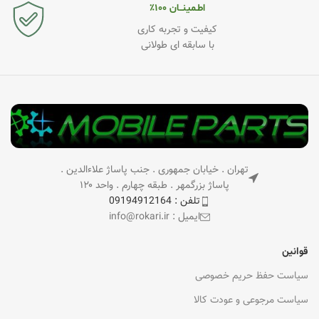
اطـمینــان ۱۰۰٪
کیفیت و تجربه کاری
با سابقه ای طولانی
تهران . خیابان جمهوری . جنب پاساژ علاءالدین .
پاساژ بزرگمهر . طبقه چهارم . واحد ۱۲۰
تلفن : 09194912164
ایمیل : info@rokari.ir
قوانین
سیاست حفظ حریم خصوصی
سیاست مرجوعی و عودت کالا