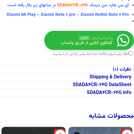
آی سی هارد سن دیسک
SDADA4CR-64G
در
مدلهای زیر بکار رفته است:
Xiaomi Mi Play – Xiaomi Note 6 pro – Xiaomi Redmi Note 6 Pro
پشتیبانی فروش
آنلاین
گفتگوی آنلاین از طریق واتساپ
لطفاً برای شروع مکالمه ابتدا
خط مشی رازداری
ما را بپذیرید.
نظرات (0)
Shipping & Delivery
SDADA4CR-64G DataSheet
SDADA4CR-64G info
محصولات مشابه
-6%
-10%