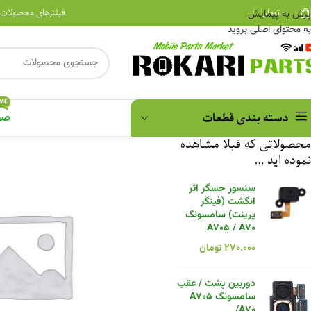
۰
تومان
فیلترهای محصولات
پرش به پیمایش
به محتوای اصلی بروید
ME
دسته بندی قطعات
صف
محصولاتی که قبلا مشاهده
نموده اید …
سنسور حسگر اثر
انگشت (فینگر
پرینت) سامسونگ
A705 / A70
۲۷۰.۰۰۰
تومان
دوربین پشت / عقب
سامسونگ A705
/A70