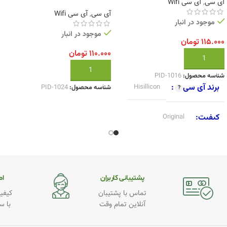
آی سی
,
آی سی Wifi
آی سی
,
آی سی Wifi
موجود در انبار
موجود در انبار
۱۱۵.۰۰۰
تومان
۱۱۰.۰۰۰
تومان
افزودن به سبد خرید
افزودن به سبد خرید
شناسه محصول:
PID-1016
برند آی سی
Hisillicon
شناسه محصول:
PID-1024
کیفیت
Original
پشتیبانی کاربران
اطـ
تماس با پشتیبان
کیفیت
آنلاین تمام وقت
با س