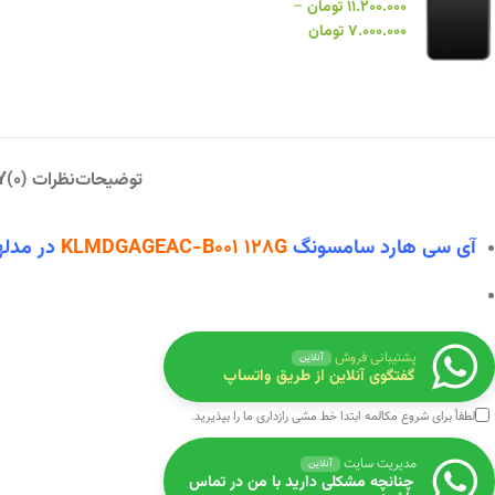
۱۱.۲۰۰.۰۰۰
تومان
–
۷.۰۰۰.۰۰۰
تومان
توضیحات
نظرات (0)
Y
آی سی هارد سامسونگ
KLMDGAGEAC-B001 128G
در
مدلها
پشتیبانی فروش
آنلاین
گفتگوی آنلاین از طریق واتساپ
لطفاً برای شروع مکالمه ابتدا
خط مشی رازداری
ما را بپذیرید.
مدیریت سایت
آنلاین
چنانچه مشکلی دارید با من در تماس