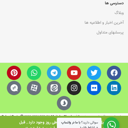
دسترسی ها
وبلاگ
آخرین اخبار و اطلاعیه ها
پرسشهای متداول
Rokari Parts
2023 CREATED BY
Mojtaba Shaabani
.Repairman and software developer.
بدلیل نوسانات ارزی زیادی که در طی روز وجود دارد , قبل
سوالی دارید؟
با ما در واتساپ
در ارتباط باشید