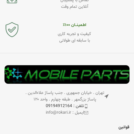
تماس با پشتیبان
آنلاین تمام وقت
اطـمینــان ۱۰۰٪
کیفیت و تجربه کاری
با سابقه ای طولانی
تهران . خیابان جمهوری . جنب پاساژ علاءالدین .
پاساژ بزرگمهر . طبقه چهارم . واحد ۱۲۰
تلفن : 09194912164
ایمیل : info@rokari.ir
قوانین