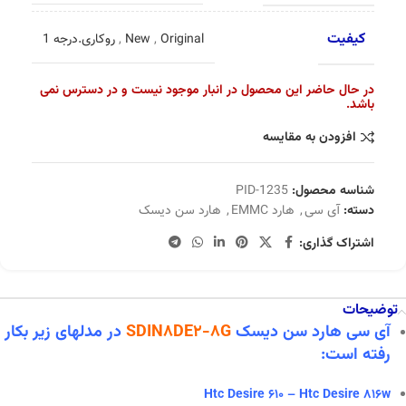
کیفیت
Original
,
New
,
روکاری.درجه 1
در حال حاضر این محصول در انبار موجود نیست و در دسترس نمی
باشد.
افزودن به مقایسه
شناسه محصول:
PID-1235
دسته:
آی سی
,
هارد EMMC
,
هارد سن دیسک
اشتراک گذاری:
توضیحات
آی سی هارد سن دیسک
SDIN8DE2-8G
در
مدلهای زیر بکار
رفته است:
Htc Desire 610 – Htc Desire 816w