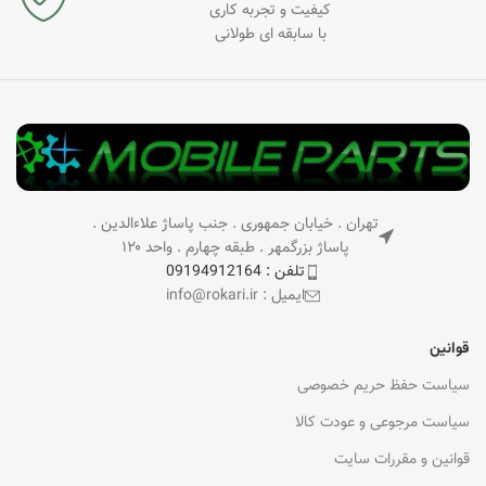
کیفیت و تجربه کاری
با سابقه ای طولانی
تهران . خیابان جمهوری . جنب پاساژ علاءالدین .
پاساژ بزرگمهر . طبقه چهارم . واحد ۱۲۰
تلفن : 09194912164
ایمیل : info@rokari.ir
قوانین
سیاست حفظ حریم خصوصی
سیاست مرجوعی و عودت کالا
قوانین و مقررات سایت