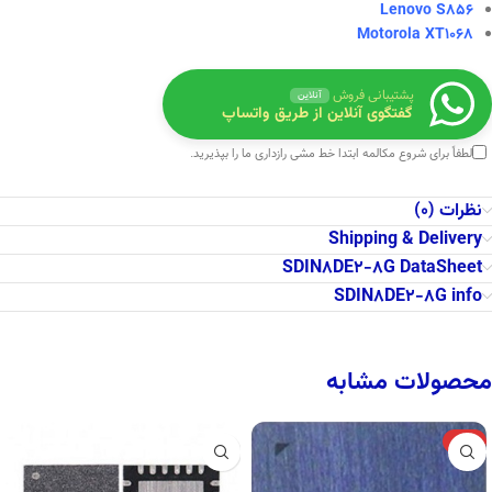
Lenovo S856
Motorola XT1068
پشتیبانی فروش
آنلاین
گفتگوی آنلاین از طریق واتساپ
لطفاً برای شروع مکالمه ابتدا
خط مشی رازداری
ما را بپذیرید.
نظرات (0)
Shipping & Delivery
SDIN8DE2-8G DataSheet
SDIN8DE2-8G info
محصولات مشابه
-12%