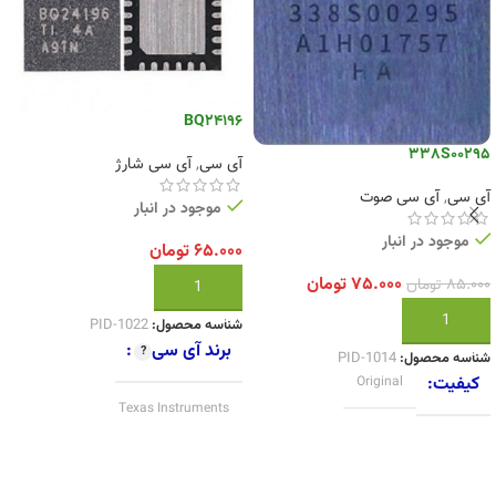
BQ24196
338S00295
آی سی
,
آی سی شارژ
آی سی
,
آی سی صوت
موجود در انبار
موجود در انبار
۶۵.۰۰۰
تومان
۷۵.۰۰۰
تومان
۸۵.۰۰۰
تومان
افزودن به سبد خرید
افزودن به سبد خرید
شناسه محصول:
PID-1022
برند آی سی
شناسه محصول:
PID-1014
کیفیت
Original
Texas Instruments
کیفیت
Original