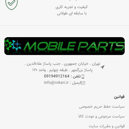
کیفیت و تجربه کاری
با سابقه ای طولانی
تهران . خیابان جمهوری . جنب پاساژ علاءالدین .
پاساژ بزرگمهر . طبقه چهارم . واحد ۱۲۰
تلفن : 09194912164
ایمیل : info@rokari.ir
قوانین
سیاست حفظ حریم خصوصی
سیاست مرجوعی و عودت کالا
قوانین و مقررات سایت