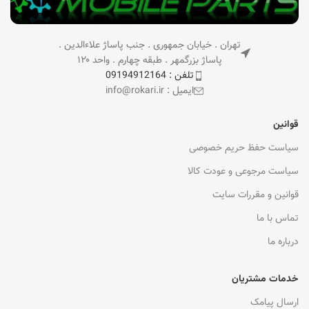
تهران . خیابان جمهوری . جنب پاساژ علاءالدین .
پاساژ بزرگمهر . طبقه چهارم . واحد ۱۲۰
تلفن : 09194912164
ایمیل : info@rokari.ir
قوانین
سیاست حفظ حریم خصوصی
سیاست مرجوعی و عودت کالا
قوانین و مقررات سایت
تماس با ما
درباره ما
خدمات مشتریان
ارسال پیامک