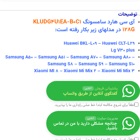
توضیحات
آی سی هارد سامسونگ
KLUDG4U1EA-B0C1
128G
در
مدلهای زیر بکار رفته است:
Huawei BKL-L09 – Huawei CLT-L29
Lg V30 plus
Samsung A50 – Samsung A51 – Samsung A70 – Samsung A80 –
Samsung S8 – Samsung S9 – Samsung S10
Xiaomi MI 8 – Xiaomi Mi Mix 2 – Xiaomi Mi Mix 3
پشتیبانی فروش
آنلاین
گفتگوی آنلاین از طریق واتساپ
لطفاً برای شروع مکالمه ابتدا
خط مشی رازداری
ما را بپذیرید.
مدیریت سایت
آنلاین
چنانچه مشکلی دارید با من در تماس
باشید.
لطفاً برای شروع مکالمه ابتدا
خط مشی رازداری
ما را بپذیرید.