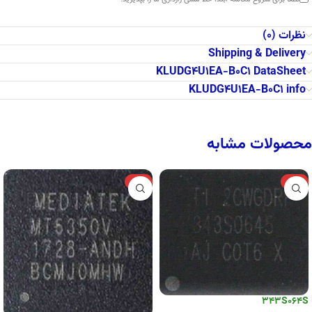
نظرات (0)
Shipping & Delivery
KLUDG4U1EA-B0C1 DataSheet
KLUDG4U1EA-B0C1 info
محصولات مشابه
-6%
-6%
343S064S