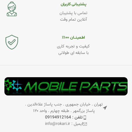
پشتیبانی کاربران
تماس با پشتیبان
آنلاین تمام وقت
اطـمینــان ۱۰۰٪
کیفیت و تجربه کاری
با سابقه ای طولانی
تهران . خیابان جمهوری . جنب پاساژ علاءالدین .
پاساژ بزرگمهر . طبقه چهارم . واحد ۱۲۰
تلفن : 09194912164
ایمیل : info@rokari.ir