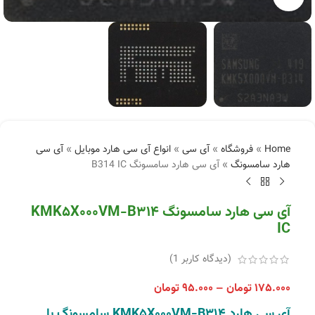
Home
»
فروشگاه
»
آی سی
»
انواع آی سی هارد موبایل
»
آی سی
هارد سامسونگ
»
آی سی هارد سامسونگ B314 IC
آی سی هارد سامسونگ KMK5X000VM-B314
IC
(دیدگاه کاربر
1
)
۱۷۵.۰۰۰
تومان
–
۹۵.۰۰۰
تومان
آی سی هارد KMK5X000VM-B314 سامسونگ با