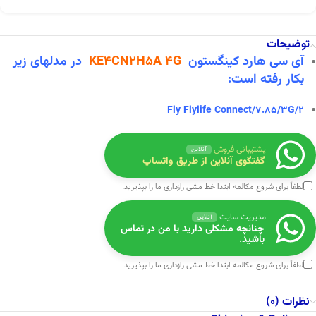
توضیحات
آی سی هارد کینگستون
KE4CN2H5A 4G
در
مدلهای زیر
بکار رفته است:
Fly Flylife Connect/7.85/3G/2
پشتیبانی فروش
آنلاین
گفتگوی آنلاین از طریق واتساپ
لطفاً برای شروع مکالمه ابتدا
خط مشی رازداری
ما را بپذیرید.
مدیریت سایت
آنلاین
چنانچه مشکلی دارید با من در تماس
باشید.
لطفاً برای شروع مکالمه ابتدا
خط مشی رازداری
ما را بپذیرید.
نظرات (0)