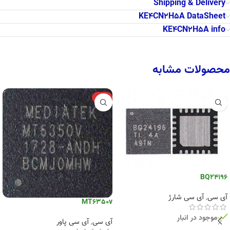
Shipping & Delivery
KE4CN2H5A DataSheet
KE4CN2H5A info
محصولات مشابه
-6%
BQ24196
آی سی
,
آی سی شارژ
MT6350v
موجود در انبار
آی سی
,
آی سی پاور