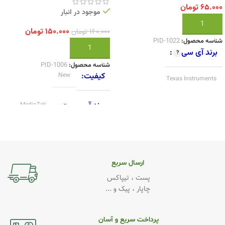
۶۵.۰۰۰
تومان
موجود در انبار
افزودن به سبد خرید
۱۵۰.۰۰۰
تومان
۱۶۰.۰۰۰
تومان
شناسه محصول:
PID-1022
افزودن به سبد خرید
برند آی سی
شناسه محصول:
PID-1006
کیفیت
New
Texas Instruments
کیفیت
برند آی سی
Original
MediaTek
ارسال سریع
پست ، تیپاکس
چاپار ، پیک و ...
پرداخت سریع و آسان