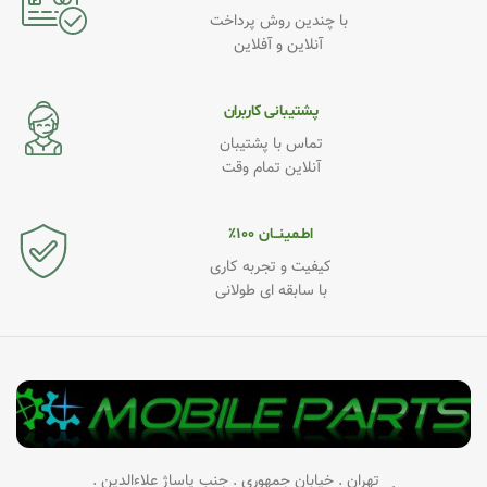
با چندین روش پرداخت
آنلاین و آفلاین
پشتیبانی کاربران
تماس با پشتیبان
آنلاین تمام وقت
اطـمینــان ۱۰۰٪
کیفیت و تجربه کاری
با سابقه ای طولانی
تهران . خیابان جمهوری . جنب پاساژ علاءالدین .