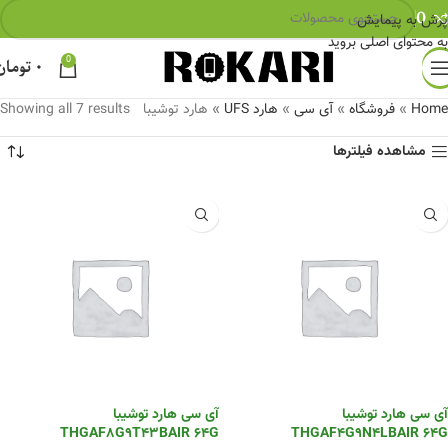
0
پرش به پیمایش
به محتوای اصلی بروید
0
۰
تومان
Home
»
فروشگاه
»
آی سی
»
هارد UFS
»
هارد توشیبا
Showing all 7 results
مشاهده فیلترها
آی سی هارد توشیبا
آی سی هارد توشیبا
THGAF8G9T43BAIR 64G
THGAF4G9N4LBAIR 64G