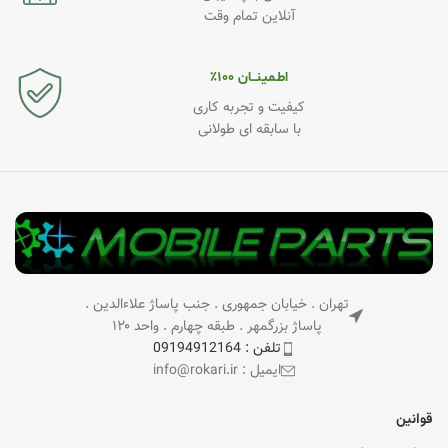
آنلاین تمام وقت
اطـمینــان ۱۰۰٪
کیفیت و تجربه کاری
با سابقه ای طولانی
تهران . خیابان جمهوری . جنب پاساژ علاءالدین .
پاساژ بزرگمهر . طبقه چهارم . واحد ۱۲۰
تلفن : 09194912164
ایمیل : info@rokari.ir
قوانین