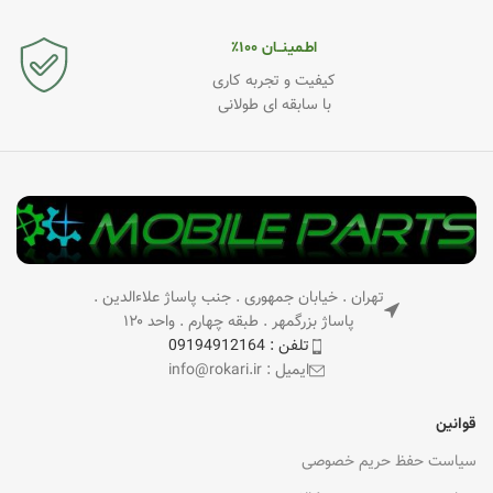
اطـمینــان ۱۰۰٪
کیفیت و تجربه کاری
با سابقه ای طولانی
تهران . خیابان جمهوری . جنب پاساژ علاءالدین .
پاساژ بزرگمهر . طبقه چهارم . واحد ۱۲۰
تلفن : 09194912164
ایمیل : info@rokari.ir
قوانین
سیاست حفظ حریم خصوصی