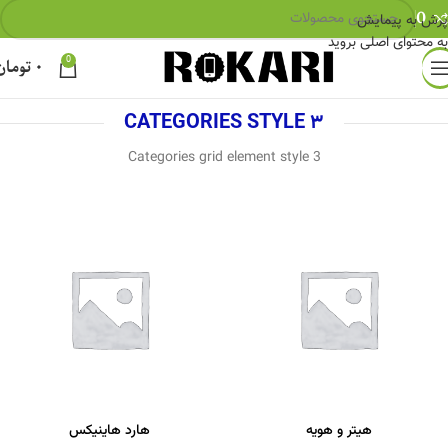
0
پرش به پیمایش
به محتوای اصلی بروید
0
۰
تومان
CATEGORIES STYLE 3
Categories grid element style 3
هیتر و هویه
هارد هاینیکس