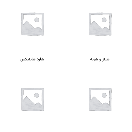
هیتر و هویه
هارد هاینیکس