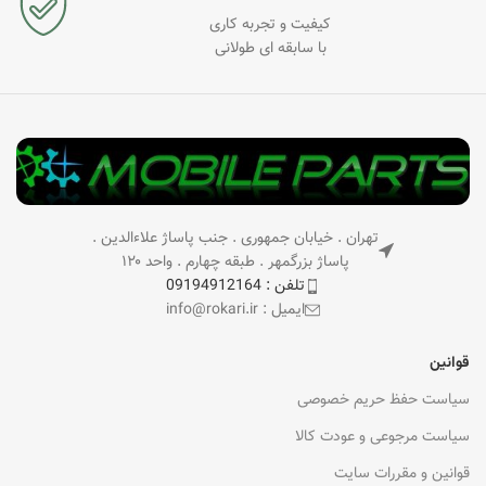
کیفیت و تجربه کاری
با سابقه ای طولانی
تهران . خیابان جمهوری . جنب پاساژ علاءالدین .
پاساژ بزرگمهر . طبقه چهارم . واحد ۱۲۰
تلفن : 09194912164
ایمیل : info@rokari.ir
قوانین
سیاست حفظ حریم خصوصی
سیاست مرجوعی و عودت کالا
قوانین و مقررات سایت