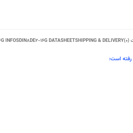
(0)
SHIPPING & DELIVERY
SDIN8DE2-16G DATASHEET
6G INFO
 رفته است: