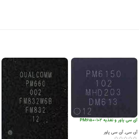
آی سی پاور و تغذیه PM6150-102
آی سی
,
آی سی پاور