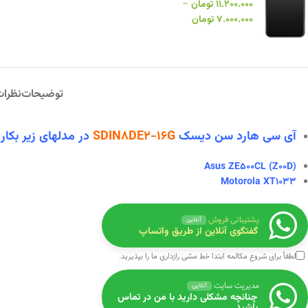
۱۱.۲۰۰.۰۰۰
تومان
–
۷.۰۰۰.۰۰۰
تومان
توضیحات
نظرات 
آی سی هارد سن دیسک
SDIN8DE2-16G
در
مدلهای زیر بکار
Asus ZE500CL (Z00D)
Motorola XT1033
پشتیبانی فروش
آنلاین
گفتگوی آنلاین از طریق واتساپ
لطفاً برای شروع مکالمه ابتدا
خط مشی رازداری
ما را بپذیرید.
مدیریت سایت
آنلاین
چنانچه مشکلی دارید با من در تماس