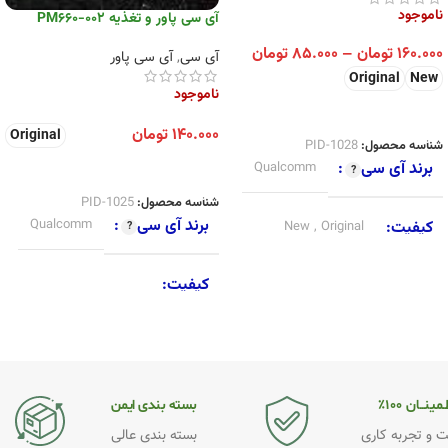
ناموجود
آی سی پاور و تغذیه PM660-002
۱۶۰.۰۰۰
تومان
–
۸۵.۰۰۰
تومان
آی سی
,
آی سی پاور
Original
New
ناموجود
انتخاب گزینه ها
۱۴۰.۰۰۰
تومان
Original
شناسه محصول:
PID-1028
انتخاب گزینه ها
برند آی سی
Qualcomm
شناسه محصول:
PID-1025
برند آی سی
Qualcomm
کیفیت
Original
,
New
کیفیت
New
,
Original
,
SecondHand
مینــان ۱۰۰٪
بسته بندی ایمن
 و تجربه کاری
بسته بندی عالی