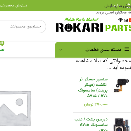
۰
تومان
فیلترهای محصولات
پرش به پیمایش
به محتوای اصلی بروید
ME
دسته بندی قطعات
صف
محصولاتی که قبلا مشاهده
نموده اید …
سنسور حسگر اثر
انگشت (فینگر
پرینت) سامسونگ
A705 / A70
۲۷۰.۰۰۰
تومان
دوربین پشت / عقب
سامسونگ A705
/A70