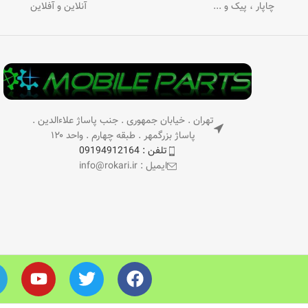
چاپار ، پیک و ...
آنلاین و آفلاین
تهران . خیابان جمهوری . جنب پاساژ علاءالدین .
پاساژ بزرگمهر . طبقه چهارم . واحد ۱۲۰
تلفن : 09194912164
ایمیل : info@rokari.ir