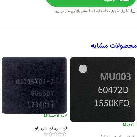
باشید.
لطفاً برای شروع مکالمه ابتدا
خط مشی رازداری
ما را بپذیرید.
محصولات مشابه
MU005X01-2
Mu003
آی سی
,
آی سی پاور