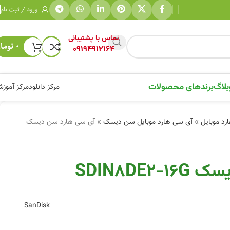
ورود / ثبت نام
تماس با پشتیبانی
۰
توما
09194912164
بلاگ
برندهای محصولات
مرکز دانلود
مرکز آموز
رد موبایل
»
آی سی هارد موبایل سن دیسک
»
آی سی هارد سن دیسک
SDIN8DE
SanDisk