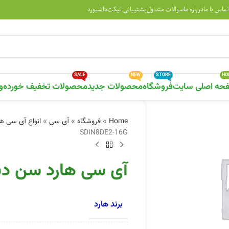
تماس با ما
درباره ما
سوالات متداول
پشتیبانی تیکت
داشبورد
SALE
NEW
STORE
HO
حه اصلی سایت
فروشگاه
محصولات جدید
محصولات تخفیف خورده
و
Home
»
فروشگاه
»
آی سی
»
انواع آی سی ها
SDIN8DE2-16G
آی سی هارد سن دیسک 2-16G
برند هارد