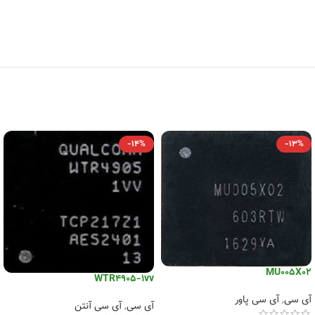
-14%
-13%
MU005X02
WTR4905-1vv
آی سی
,
آی سی پاور
آی سی
,
آی سی آنتن