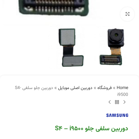
بزرگنمایی تصویر
Home
»
فروشگاه
»
دوربین اصلی موبایل
»
دوربین جلو سلفی S4-
i9500
دوربین سلفی جلو S4 – i9500