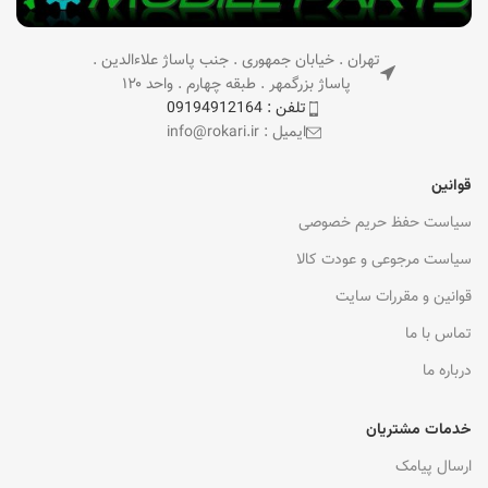
تهران . خیابان جمهوری . جنب پاساژ علاءالدین .
پاساژ بزرگمهر . طبقه چهارم . واحد ۱۲۰
تلفن : 09194912164
ایمیل : info@rokari.ir
قوانین
سیاست حفظ حریم خصوصی
سیاست مرجوعی و عودت کالا
قوانین و مقررات سایت
تماس با ما
درباره ما
خدمات مشتریان
ارسال پیامک