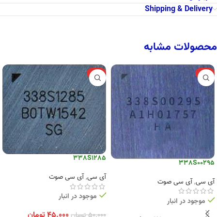
Shipping & Delivery
محصولات مشابه
-10%
-12%
338S1285
338S00295
آی سی
,
آی سی صوت
آی سی
,
آی سی صوت
موجود در انبار
موجود در انبار
۴۵.۰۰۰
تومان
۵۰.۰۰۰
تومان