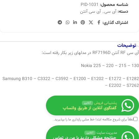
شناسه محصول:
PID-1031
دسته:
آی سی
,
آی سی آنتن
اشتراک گذاری:
توضیحات
آی سی RF آنتن RF7196D در مدلهای زیر بکار رفته است:
130 – 215 – 220 – 225 Nokia
Samsung B310 – C3322 – C3592 – E1200 – E1202 – E1272 – E1282
– E2202 – S7262
پشتیبانی فروش
آنلاین
گفتگوی آنلاین از طریق واتساپ
لطفاً برای شروع مکالمه ابتدا
خط مشی رازداری
ما را بپذیرید.
مدیریت سایت
آنلاین
چنانچه مشکلی دارید با من در تماس