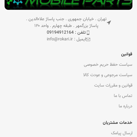
تهران . خیابان جمهوری . جنب پاساژ علاءالدین .
پاساژ بزرگمهر . طبقه چهارم . واحد ۱۲۰
تلفن : 09194912164
ایمیل : info@rokari.ir
قوانین
سیاست حفظ حریم خصوصی
سیاست مرجوعی و عودت کالا
قوانین و مقررات سایت
تماس با ما
درباره ما
خدمات مشتریان
ارسال پیامک