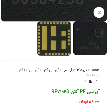
بزرگنمایی تصویر
Home
»
فروشگاه
»
آی سی
»
آی سی آنتن
»
آی سی PF آنتن
RF7196D
آی سی PF آنتن RF7196D
۵۶.۰۰۰
تومان