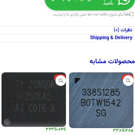
باشید.
لطفاً برای شروع مکالمه ابتدا
خط مشی رازداری
ما را بپذیرید.
نظرات (0)
Shipping & Delivery
محصولات مشابه
-6%
-10%
343S064S
338S1285