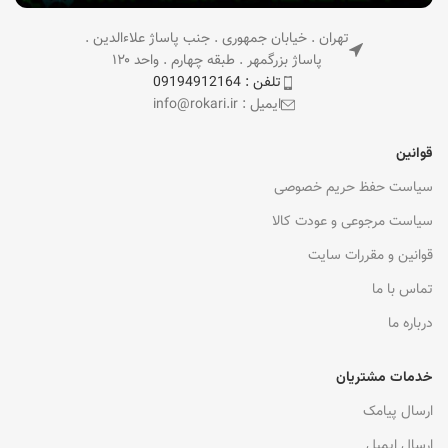
تهران . خیابان جمهوری . جنب پاساژ علاءالدین .
پاساژ بزرگمهر . طبقه چهارم . واحد ۱۲۰
تلفن : 09194912164
ایمیل : info@rokari.ir
قوانین
سیاست حفظ حریم خصوصی
سیاست مرجوعی و عودت کالا
قوانین و مقررات سایت
تماس با ما
درباره ما
خدمات مشتریان
ارسال پیامک
ارسال ایمیل