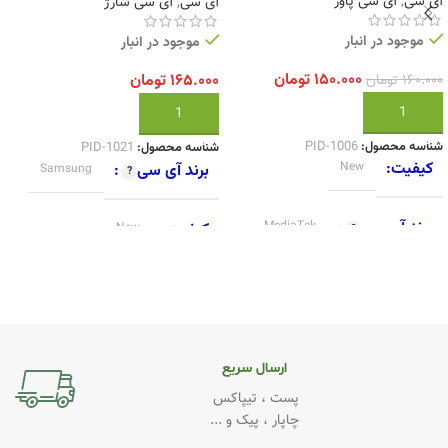
آی سی
,
آی سی پاور
آی سی
,
آی سی شارژ
موجود در انبار
موجود در انبار
۱۵۰.۰۰۰
تومان
۱۶۰.۰۰۰
تومان
۱۶۵.۰۰۰
تومان
افزودن به سبد خرید
افزودن به سبد خرید
شناسه محصول:
PID-1006
شناسه محصول:
PID-1021
کیفیت
New
برند آی سی
Samsung
برند آی سی
MediaTek
کیفیت
New
ارسال سریع
پست ، تیپاکس
چاپار ، پیک و ...