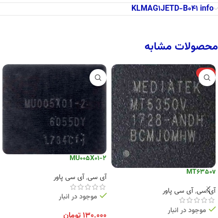
KLMAG1JETD-B041 info
محصولات مشابه
-6%
MU005X01-2
MT6350v
آی سی
,
آی سی پاور
آی سی
,
آی سی پاور
موجود در انبار
موجود در انبار
۱۳۰.۰۰۰
تومان