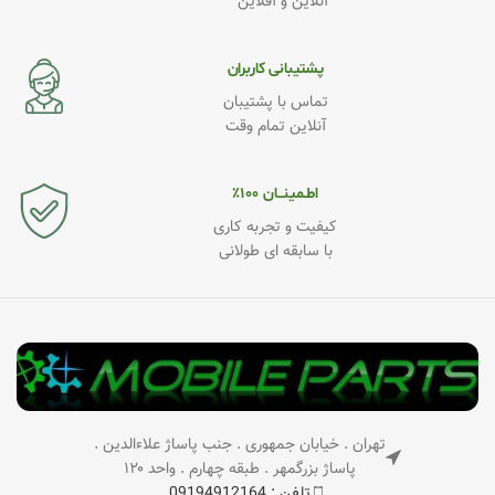
آنلاین و آفلاین
پشتیبانی کاربران
تماس با پشتیبان
آنلاین تمام وقت
اطـمینــان ۱۰۰٪
کیفیت و تجربه کاری
با سابقه ای طولانی
تهران . خیابان جمهوری . جنب پاساژ علاءالدین .
پاساژ بزرگمهر . طبقه چهارم . واحد ۱۲۰
تلفن : 09194912164