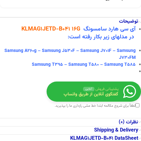
توضیحات
آی سی هارد سامسونگ
KLMAG1JETD-B041 16G
در
مدلهای زیر بکار رفته است:
Samsung A260g – Samsung J530F – Samsung J701F – Samsung
J730FM
Samsung T395 – Samsung T580 – Samsung T585
پشتیبانی فروش
آنلاین
گفتگوی آنلاین از طریق واتساپ
لطفاً برای شروع مکالمه ابتدا
خط مشی رازداری
ما را بپذیرید.
نظرات (0)
Shipping & Delivery
KLMAG1JETD-B041 DataSheet