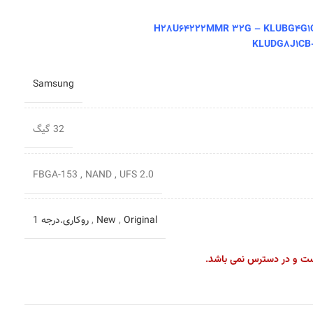
H28U64222MMR 32G – KLUBG4G1CE
KLUDG8J1CB
Samsung
32 گیگ
FBGA-153
,
NAND
,
UFS 2.0
Original
,
New
,
روکاری.درجه 1
ست و در دسترس نمی باشد.