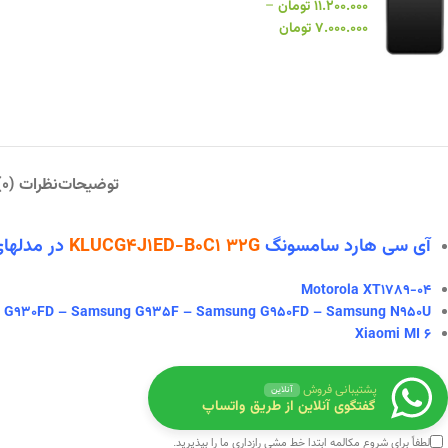
۱۱.۲۰۰.۰۰۰
تومان
–
۷.۰۰۰.۰۰۰
تومان
توضیحات
نظرات (0)
آی سی هارد سامسونگ
KLUCG4J1ED-B0C1 32G
در
مدلهای 
Motorola XT1789-04
 G930FD – Samsung G935F – Samsung G950FD – Samsung N950U
Xiaomi MI 6
پشتیبانی فروش
آنلاین
گفتگوی آنلاین از طریق واتساپ
لطفاً برای شروع مکالمه ابتدا
خط مشی رازداری
ما را بپذیرید.