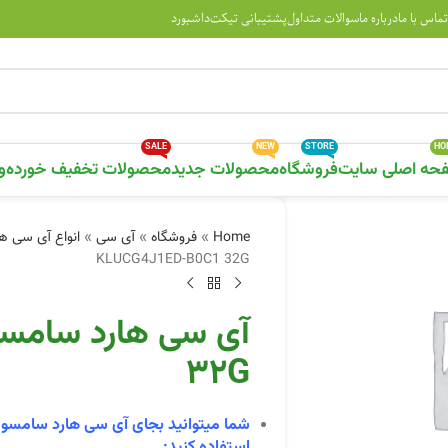
تماس با ما
درباره ما
سوالات متداول
پشتیبانی تیکت
داشبورد
SALE
NEW
STORE
HO
حه اصلی سایت
فروشگاه
محصولات جدید
محصولات تخفیف خورده
و
Home
»
فروشگاه
»
آی سی
»
انواع آی سی ها
KLUCG4J1ED-B0C1 32G
32G
شما میتوانید بجای آی سی هارد سامسو
استفاده کنید: