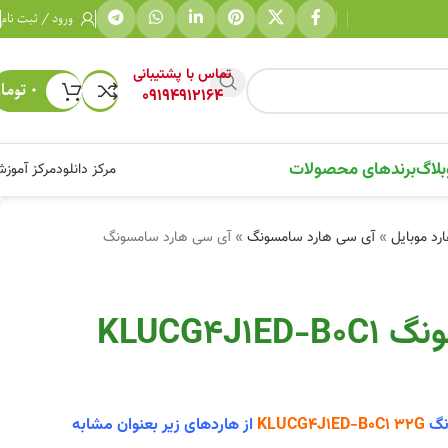
ورود / ثبت نام
تماس با پشتیبانی
۰
توما
09194912164
بلاگ
برندهای محصولات
مرکز دانلود
مرکز آموز
رد موبایل
»
آی سی هارد سامسونگ
»
آی سی هارد سامسونگ
آی سی هارد سامسونگ KLUCG4J1ED-B0C1
نگ
KLUCG4J1ED-B0C1 32G
از هاردهای زیر بعنوان مشابه