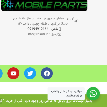
تهران . خیابان جمهوری . جنب پاساژ علاءالدین .
پاساژ بزرگمهر . طبقه چهارم . واحد ۱۲۰
تلفن : 09194912164
ایمیل : info@rokari.ir
سوالی دارید؟
با ما در واتساپ
در ارتباط باشید
بدلیل نوسانات ارزی زیادی که در طی روز وجود دارد , قبل از خرید , "ق