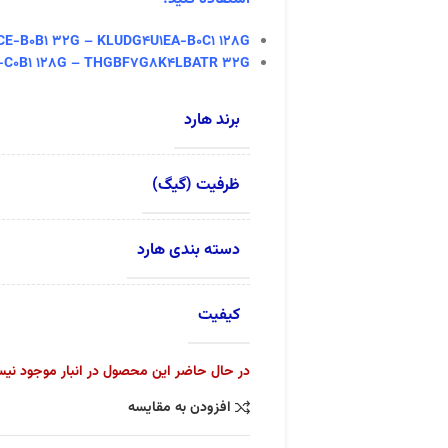
-B0B1 32G – KLUDG4U1EA-B0C1 128G
-C0B1 128G – THGBF7G8K4LBATR 32G
برند هارد
ظرفیت (گیگ)
دسته بندی هارد
کیفیت
در حال حاضر این محصول در انبار موجود نی
افزودن به مقایسه