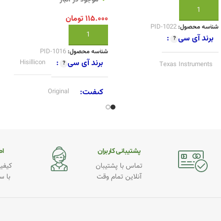
افزودن به سبد خرید
۱۱۵.۰۰۰
تومان
شناسه محصول:
PID-1022
افزودن به سبد خرید
برند آی سی
شناسه محصول:
PID-1016
برند آی سی
Hisillicon
Texas Instruments
کیفیت
Original
کیفیت
Original
پشتیبانی کاربران
اطـ
تماس با پشتیبان
کیفیت
آنلاین تمام وقت
با س