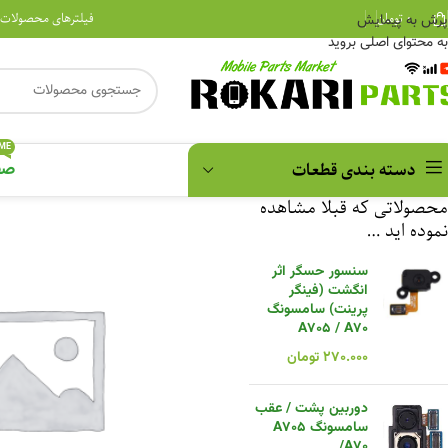
۰
تومان
فیلترهای محصولات
پرش به پیمایش
به محتوای اصلی بروید
ME
دسته بندی قطعات
صف
محصولاتی که قبلا مشاهده
نموده اید …
سنسور حسگر اثر
انگشت (فینگر
پرینت) سامسونگ
A705 / A70
۲۷۰.۰۰۰
تومان
دوربین پشت / عقب
سامسونگ A705
/A70