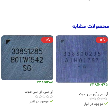
محصولات مشابه
-10%
-12%
338S1285
338S00295
آی سی
,
آی سی صوت
آی سی
,
آی سی صوت
موجود در انبار
موجود در انبار